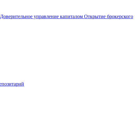
Доверительное управление капиталом
Открытие брокерского
епозитарий