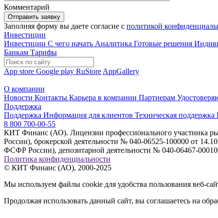
Комментарий
Отправить заявку
Заполняя форму вы даете согласие с
политикой конфиденциаль
Инвестиции
Инвестиции
С чего начать
Аналитика
Готовые решения
Индив
Банкам
Тарифы
App store
Google play
RuStore
AppGallery
О компании
Новости
Контакты
Карьера в компании
Партнерам
Удостоверя
Поддержка
Поддержка
Информация для клиентов
Техническая поддержка
8 800 700-00-55
КИТ Финанс (АО). Лицензии профессионального участника рын
России), брокерской деятельности № 040-06525-100000 от 14.
ФСФР России), депозитарной деятельности № 040-06467-000100
Политика конфиденциальности
© КИТ Финанс (АО), 2000-2025
Мы используем файлы cookie для удобства пользования веб-са
Продолжая использовать данный сайт, вы соглашаетесь на обра