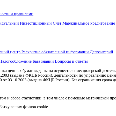
ности и правилами
идуальный Инвестиционный Счет
Маржинальное кредитование
ющий центр
Раскрытие обязательной информации
Депозитарий
Налогообложение
База знаний
Вопросы и ответы
ка ценных бумаг выданы на осуществление: дилерской деятель
10.2003 (выдана ФКЦБ России), деятельности по управлению цен
 от 03.10.2003 (выдана ФКЦБ России). Без ограничения срока д
йтом и сбора статистики, в том числе с помощью метрической п
ботку ваших файлов cookie.