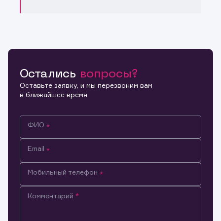
Остались
вопросы?
Оставьте заявку, и мы перезвоним вам
в ближайшее время
ФИО
Email
Мобильный телефон
Комментарий
Информация предназначена только для клиентов,
владеющих активами эмитента.
Настоящим подтверждаю, что обладаю всеми