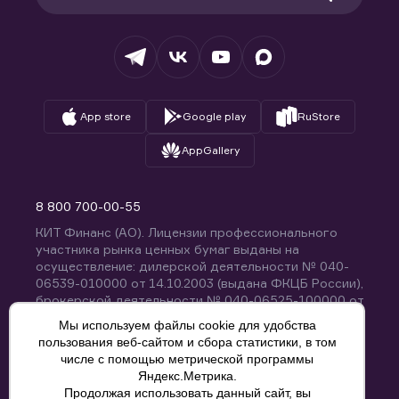
Раскрытие обязательной информации
Налогообложение
Депозитарий
База знаний
Вопросы и ответы
App store
Google play
RuStore
AppGallery
8 800 700-00-55
КИТ Финанс (АО). Лицензии профессионального
участника рынка ценных бумаг выданы на
осуществление: дилерской деятельности № 040-
06539-010000 от 14.10.2003 (выдана ФКЦБ России),
брокерской деятельности № 040-06525-100000 от
14.10.2003 (выдана ФКЦБ России), деятельности по
Мы используем файлы cookie для удобства
управлению ценными бумагами № 040-13670-
пользования веб-сайтом и сбора статистики, в том
001000 от 26.04.2012 (выдана ФСФР России),
числе с помощью метрической программы
депозитарной деятельности № 040-06467-000100
Яндекс.Метрика.
от 03.10.2003 (выдана ФКЦБ России). Без
Продолжая использовать данный сайт, вы