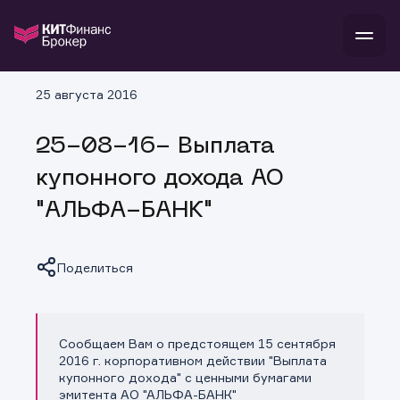
В
25 августа 2016
Войти
Стать клиентом
Л
25-08-16- Выплата
В
В
В
инвестиции
купонного дохода АО
банкам и компаниям
о компании
"АЛЬФА-БАНК"
поддержка
и
о 
п
тарифы
с 
н
и
г
к
т
Поделиться
ан
ка
н
и
п
ба
м
у
во
до
р
Сообщаем Вам о предстоящем 15 сентября
о
д
Копировать ссылку
2016 г. корпоративном действии "Выплата
купонного дохода" с ценными бумагами
эмитента АО "АЛЬФА-БАНК"