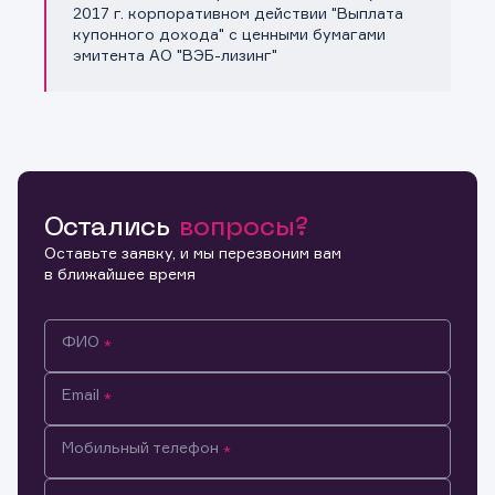
Копировать ссылку
2017 г. корпоративном действии "Выплата
купонного дохода" с ценными бумагами
эмитента АО "ВЭБ-лизинг"
Остались
вопросы?
Оставьте заявку, и мы перезвоним вам
в ближайшее время
ФИО
Email
Мобильный телефон
Информация предназначена только для клиентов,