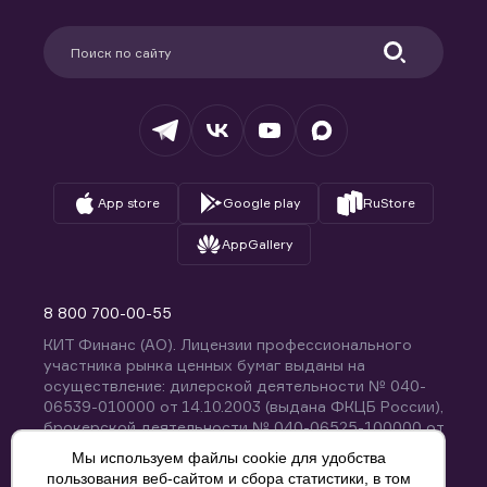
Карьера в компании
Поддержка
Партнерам
Информация для клиентов
Удостоверяющий центр
Техническая поддержка
Раскрытие обязательной информации
Налогообложение
Депозитарий
База знаний
Вопросы и ответы
App store
Google play
RuStore
AppGallery
8 800 700-00-55
КИТ Финанс (АО). Лицензии профессионального
участника рынка ценных бумаг выданы на
осуществление: дилерской деятельности № 040-
06539-010000 от 14.10.2003 (выдана ФКЦБ России),
брокерской деятельности № 040-06525-100000 от
14.10.2003 (выдана ФКЦБ России), деятельности по
Мы используем файлы cookie для удобства
управлению ценными бумагами № 040-13670-
пользования веб-сайтом и сбора статистики, в том