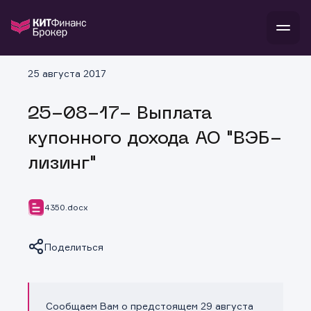
В
25 августа 2017
Войти
Стать клиентом
Л
25-08-17- Выплата
В
В
В
инвестиции
купонного дохода АО "ВЭБ-
банкам и компаниям
о компании
лизинг"
поддержка
и
о 
п
тарифы
с 
н
и
г
к
т
4350.docx
ан
ка
н
и
п
ба
м
у
во
Поделиться
до
р
о
д
Сообщаем Вам о предстоящем 29 августа