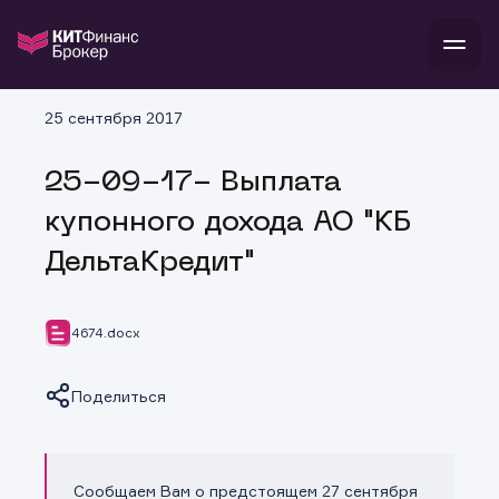
В
25 сентября 2017
Войти
Стать клиентом
Л
25-09-17- Выплата
В
В
В
инвестиции
купонного дохода АО "КБ
банкам и компаниям
о компании
ДельтаКредит"
поддержка
и
о 
п
тарифы
с 
н
и
г
к
т
4674.docx
ан
ка
н
и
п
ба
м
у
во
Поделиться
до
р
о
д
Сообщаем Вам о предстоящем 27 сентября