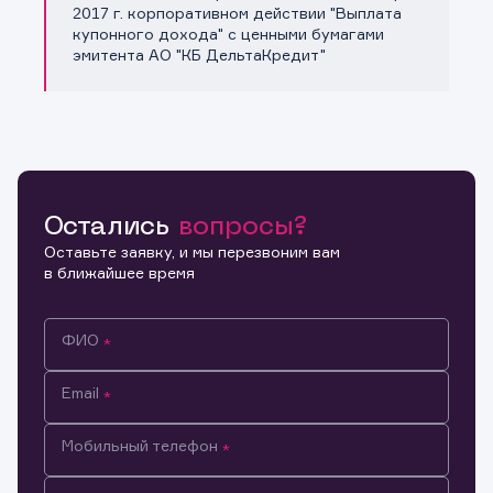
Копировать ссылку
2017 г. корпоративном действии "Выплата
купонного дохода" с ценными бумагами
эмитента АО "КБ ДельтаКредит"
Остались
вопросы?
Оставьте заявку, и мы перезвоним вам
в ближайшее время
ФИО
Email
Мобильный телефон
Информация предназначена только для клиентов,