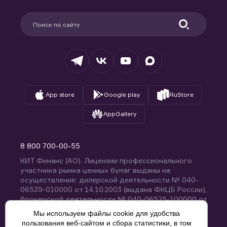
Карьера в компании
Поддержка
Партнерам
Информация для клиентов
Удостоверяющий центр
Техническая поддержка
Раскрытие обязательной информации
Налогообложение
Депозитарий
База знаний
Вопросы и ответы
App store
Google play
RuStore
AppGallery
8 800 700-00-55
КИТ Финанс (АО). Лицензии профессионального
участника рынка ценных бумаг выданы на
осуществление: дилерской деятельности № 040-
06539-010000 от 14.10.2003 (выдана ФКЦБ России),
брокерской деятельности № 040-06525-100000 от
14.10.2003 (выдана ФКЦБ России), деятельности по
Мы используем файлы cookie для удобства
управлению ценными бумагами № 040-13670-
пользования веб-сайтом и сбора статистики, в том