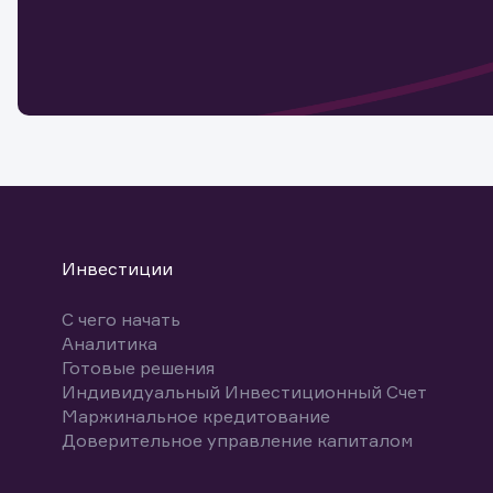
Обр
Обр
Заяв
для 
мате
Спасибо
бума
Ваше об
Спасибо!
ближайш
указ
може
Скачат
Инвестиции
С чего начать
Аналитика
Готовые решения
Индивидуальный Инвестиционный Счет
Маржинальное кредитование
Доверительное управление капиталом