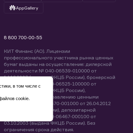
AppGallery
8 800 700-00-55
КИТ Финанс (АО). Лицензии
профессионального участника рынка ценных
бумаг выданы на осуществление: дилерской
деятельности № 040-06539-010000 от
14.10.2003 (выдана ФКЦБ России), брокерской
деятельности № 040-06525-100000 от
тики, в том числе с
14.10.2003 (выдана ФКЦБ России),
деятельности по управлению ценными
файлов cookie.
бумагами № 040-13670-001000 от 26.04.2012
(выдана ФСФР России), депозитарной
деятельности № 040-06467-000100 от
03.10.2003 (выдана ФКЦБ России). Без
ограничения срока действия.