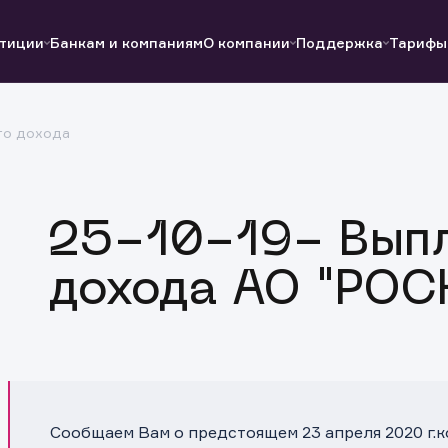
тиции
Банкам и компаниям
О компании
Поддержка
Тарифы
го дохода
Полезные ссылки
Полезные ссылки
Документы
Документы
QUIK
Вопросы и ответы
Реквизиты
25-10-19- Выпл
дохода АО "РО
Сообщаем Вам о предстоящем 23 апреля 2020 г.