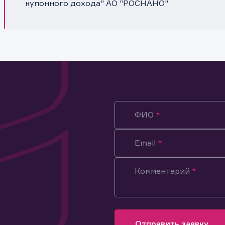
купонного дохода" АО "РОСНАНО"
ФИО
Email
Комментарий
ация предназначена только для клиентов, владеющих
ми эмитента.
оящим подтверждаю, что обладаю всеми необходимыми полно
Отправить заявку