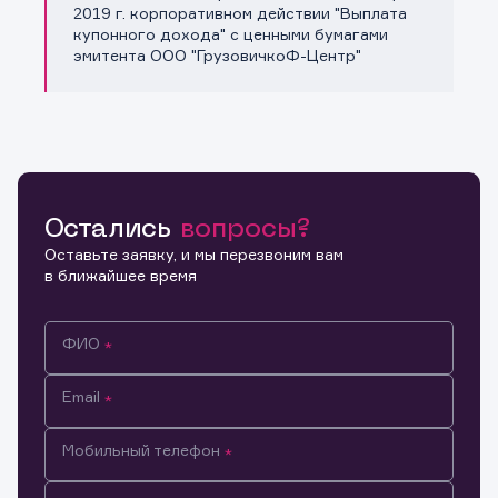
Копировать ссылку
2019 г. корпоративном действии "Выплата
купонного дохода" с ценными бумагами
эмитента ООО "ГрузовичкоФ-Центр"
Остались
вопросы?
Оставьте заявку, и мы перезвоним вам
в ближайшее время
ФИО
Email
Мобильный телефон
Информация предназначена только для клиентов,