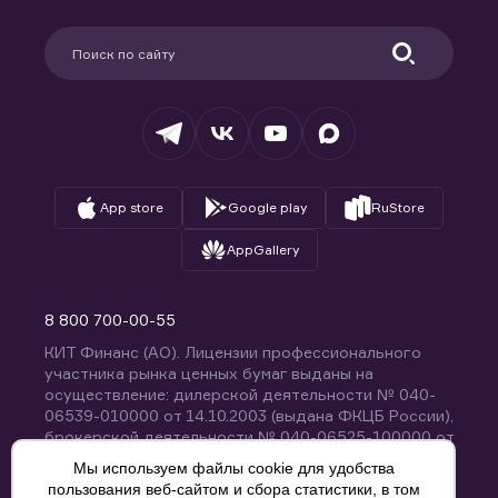
Карьера в компании
Поддержка
Партнерам
Информация для клиентов
Удостоверяющий центр
Техническая поддержка
Раскрытие обязательной информации
Налогообложение
Депозитарий
База знаний
Вопросы и ответы
App store
Google play
RuStore
AppGallery
8 800 700-00-55
КИТ Финанс (АО). Лицензии профессионального
участника рынка ценных бумаг выданы на
осуществление: дилерской деятельности № 040-
06539-010000 от 14.10.2003 (выдана ФКЦБ России),
брокерской деятельности № 040-06525-100000 от
14.10.2003 (выдана ФКЦБ России), деятельности по
Мы используем файлы cookie для удобства
управлению ценными бумагами № 040-13670-
пользования веб-сайтом и сбора статистики, в том