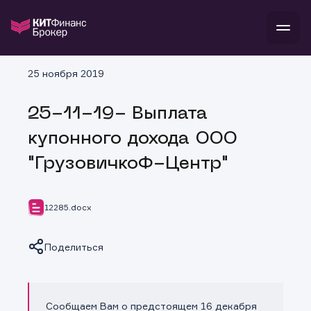
В
25 ноября 2019
Войти
Стать клиентом
Л
25-11-19- Выплата
В
В
В
инвестиции
купонного дохода ООО
банкам и компаниям
о компании
"ГрузовичкоФ-Центр"
поддержка
и
о 
п
тарифы
с 
н
и
г
к
т
12285.docx
ан
ка
н
и
п
ба
м
у
во
Поделиться
до
р
о
д
Сообщаем Вам о предстоящем 16 декабря