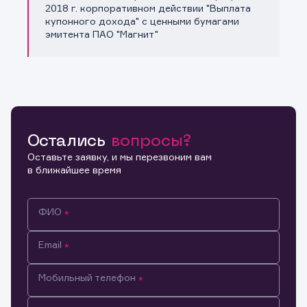
Копировать ссылку
2018 г. корпоративном действии "Выплата
купонного дохода" с ценными бумагами
эмитента ПАО "Магнит"
Остались
вопросы?
Оставьте заявку, и мы перезвоним вам
в ближайшее время
ФИО
Email
Мобильный телефон
Информация предназначена только для клиентов,