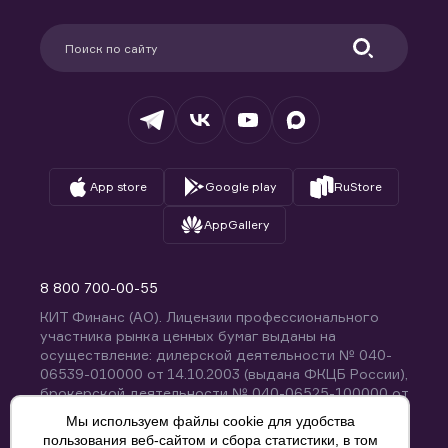
Карьера в компании
Поддержка
Партнерам
Информация для клиентов
Удостоверяющий центр
Техническая поддержка
Раскрытие обязательной информации
Налогообложение
Депозитарий
База знаний
Вопросы и ответы
App store
Google play
RuStore
AppGallery
8 800 700-00-55
КИТ Финанс (АО). Лицензии профессионального
участника рынка ценных бумаг выданы на
осуществление: дилерской деятельности № 040-
06539-010000 от 14.10.2003 (выдана ФКЦБ России),
брокерской деятельности № 040-06525-100000 от
14.10.2003 (выдана ФКЦБ России), деятельности по
Мы используем файлы cookie для удобства
управлению ценными бумагами № 040-13670-
пользования веб-сайтом и сбора статистики, в том