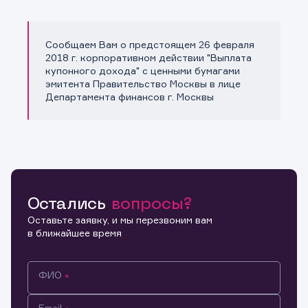
Сообщаем Вам о предстоящем 26 февраля
Копировать ссылку
2018 г. корпоративном действии "Выплата
купонного дохода" с ценными бумагами
эмитента Правительство Москвы в лице
Департамента финансов г. Москвы
Остались
вопросы?
Оставьте заявку, и мы перезвоним вам
в ближайшее время
ФИО
Email