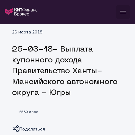
26 марта 2018
В
Войти
Стать клиентом
Л
26-03-18- Выплата
инвестиции
В
В
В
купонного дохода
банкам и компаниям
о компании
Правительство Ханты-
поддержка
и
о 
п
тарифы
Мансийского автономного
с 
н
и
г
к
т
округа - Югры
ан
ка
н
и
п
ба
м
у
во
до
р
6530.docx
о
д
Поделиться