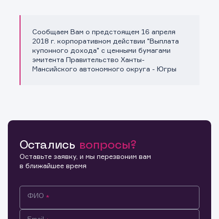
Сообщаем Вам о предстоящем 16 апреля
Копировать ссылку
2018 г. корпоративном действии "Выплата
купонного дохода" с ценными бумагами
эмитента Правительство Ханты-
Мансийского автономного округа - Югры
Остались
вопросы?
Оставьте заявку, и мы перезвоним вам
в ближайшее время
ФИО
Email