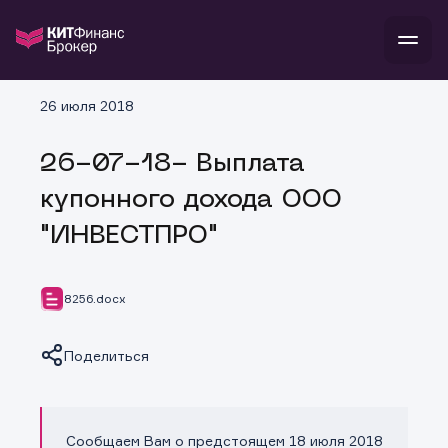
В
26 июля 2018
Войти
Стать клиентом
Л
26-07-18- Выплата
В
В
В
инвестиции
купонного дохода ООО
банкам и компаниям
о компании
"ИНВЕСТПРО"
поддержка
и
о 
п
тарифы
с 
н
и
г
к
т
8256.docx
ан
ка
н
и
п
ба
м
у
во
Поделиться
до
р
о
д
Сообщаем Вам о предстоящем 18 июля 2018