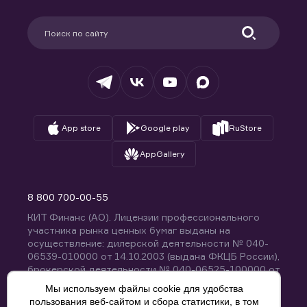
Карьера в компании
Поддержка
Партнерам
Информация для клиентов
Удостоверяющий центр
Техническая поддержка
Раскрытие обязательной информации
Налогообложение
Депозитарий
База знаний
Вопросы и ответы
App store
Google play
RuStore
AppGallery
8 800 700-00-55
КИТ Финанс (АО). Лицензии профессионального
участника рынка ценных бумаг выданы на
осуществление: дилерской деятельности № 040-
06539-010000 от 14.10.2003 (выдана ФКЦБ России),
брокерской деятельности № 040-06525-100000 от
14.10.2003 (выдана ФКЦБ России), деятельности по
Мы используем файлы cookie для удобства
управлению ценными бумагами № 040-13670-
пользования веб-сайтом и сбора статистики, в том