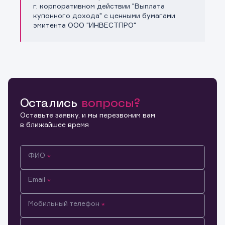
Копировать ссылку
г. корпоративном действии "Выплата
купонного дохода" с ценными бумагами
эмитента ООО "ИНВЕСТПРО"
Остались
вопросы?
Оставьте заявку, и мы перезвоним вам
в ближайшее время
ФИО
Email
Мобильный телефон
Информация предназначена только для клиентов,