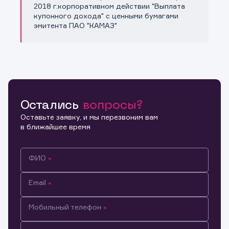
Копировать ссылку
2018 г.корпоративном действии "Выплата
купонного дохода" с ценными бумагами
эмитента ПАО "КАМАЗ"
Остались
вопросы?
Оставьте заявку, и мы перезвоним вам
в ближайшее время
ФИО
Email
Мобильный телефон
Информация предназначена только для клиентов,