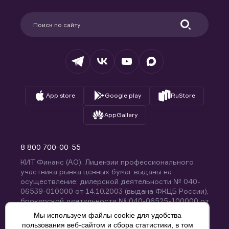
Карьера в компании
Поддержка
Партнерам
Информация для клиентов
Удостоверяющий центр
Техническая поддержка
Раскрытие обязательной информации
Налогообложение
Депозитарий
База знаний
Вопросы и ответы
App store
Google play
RuStore
AppGallery
8 800 700-00-55
КИТ Финанс (АО). Лицензии профессионального
участника рынка ценных бумаг выданы на
осуществление: дилерской деятельности № 040-
06539-010000 от 14.10.2003 (выдана ФКЦБ России),
брокерской деятельности № 040-06525-100000 от
14.10.2003 (выдана ФКЦБ России), деятельности по
Мы используем файлы cookie для удобства
управлению ценными бумагами № 040-13670-
пользования веб-сайтом и сбора статистики, в том