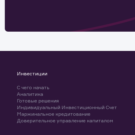
Обр
Обр
Заяв
для 
мате
Спасибо
бума
Ваше об
Спасибо!
ближайш
указ
може
Скачат
Инвестиции
С чего начать
Аналитика
Готовые решения
Индивидуальный Инвестиционный Счет
Маржинальное кредитование
Доверительное управление капиталом