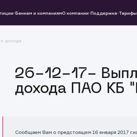
тиции
Банкам и компаниям
О компании
Поддержка
Тарифы
го дохода
Полезные ссылки
Полезные ссылки
Документы
Документы
QUIK
Вопросы и ответы
Реквизиты
26-12-17- Выпл
дохода ПАО КБ 
Сообщаем Вам о предстоящем 16 января 2017 г.