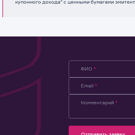
купонного дохода" с ценными бумагами эмитен
ФИО
Email
Комментарий
ация предназначена только для клиентов, владеющих
ми эмитента.
оящим подтверждаю, что обладаю всеми необходимыми полно
Отправить заявку