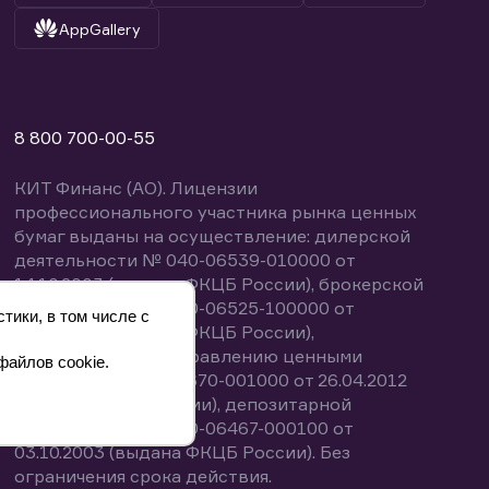
AppGallery
8 800 700-00-55
КИТ Финанс (АО). Лицензии
профессионального участника рынка ценных
бумаг выданы на осуществление: дилерской
деятельности № 040-06539-010000 от
14.10.2003 (выдана ФКЦБ России), брокерской
деятельности № 040-06525-100000 от
тики, в том числе с
14.10.2003 (выдана ФКЦБ России),
деятельности по управлению ценными
файлов cookie.
бумагами № 040-13670-001000 от 26.04.2012
(выдана ФСФР России), депозитарной
деятельности № 040-06467-000100 от
03.10.2003 (выдана ФКЦБ России). Без
ограничения срока действия.