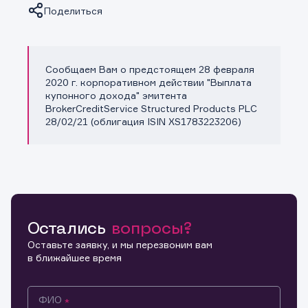
Поделиться
Сообщаем Вам о предстоящем 28 февраля
Копировать ссылку
2020 г. корпоративном действии "Выплата
купонного дохода" эмитента
BrokerCreditService Structured Products PLC
28/02/21 (облигация ISIN XS1783223206)
Остались
вопросы?
Оставьте заявку, и мы перезвоним вам
в ближайшее время
ФИО