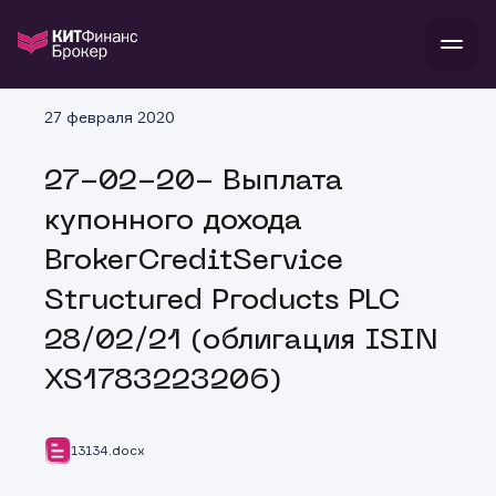
В
27 февраля 2020
Войти
Стать клиентом
Л
27-02-20- Выплата
В
В
В
инвестиции
купонного дохода
банкам и компаниям
о компании
BrokerCreditService
поддержка
и
о 
п
тарифы
Structured Products PLC
с 
н
и
г
к
т
28/02/21 (облигация ISIN
ан
ка
н
и
п
ба
XS1783223206)
м
у
во
до
р
о
д
13134.docx