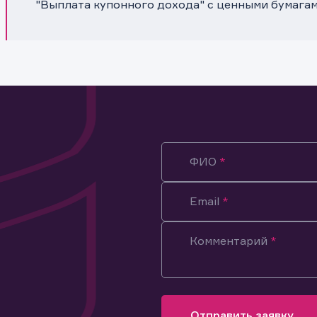
"Выплата купонного дохода" с ценными бумагам
ФИО
Email
Комментарий
ация предназначена только для клиентов, владеющих
ми эмитента.
оящим подтверждаю, что обладаю всеми необходимыми полно
Отправить заявку