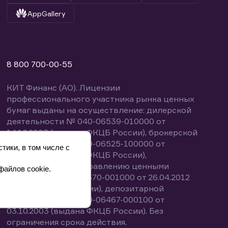
AppGallery
8 800 700-00-55
КИТ Финанс (АО). Лицензии
профессионального участника рынка ценных
бумаг выданы на осуществление: дилерской
деятельности № 040-06539-010000 от
14.10.2003 (выдана ФКЦБ России), брокерской
деятельности № 040-06525-100000 от
тики, в том числе с
14.10.2003 (выдана ФКЦБ России),
деятельности по управлению ценными
файлов cookie.
бумагами № 040-13670-001000 от 26.04.2012
(выдана ФСФР России), депозитарной
деятельности № 040-06467-000100 от
03.10.2003 (выдана ФКЦБ России). Без
ограничения срока действия.