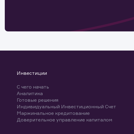
Обр
Обр
Заяв
для 
мате
Спасибо
бума
Ваше об
Спасибо!
ближайш
указ
може
Скачат
Инвестиции
С чего начать
Аналитика
Готовые решения
Индивидуальный Инвестиционный Счет
Маржинальное кредитование
Доверительное управление капиталом