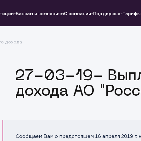
тиции
Банкам и компаниям
О компании
Поддержка
Тарифы
го дохода
Полезные ссылки
Полезные ссылки
Документы
Документы
QUIK
Вопросы и ответы
Реквизиты
27-03-19- Выпл
дохода АО "Росс
Сообщаем Вам о предстоящем 16 апреля 2019 г.