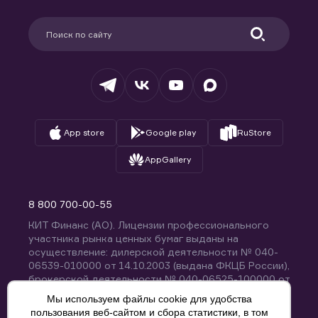
Карьера в компании
Поддержка
Партнерам
Информация для клиентов
Удостоверяющий центр
Техническая поддержка
Раскрытие обязательной информации
Налогообложение
Депозитарий
База знаний
Вопросы и ответы
App store
Google play
RuStore
AppGallery
8 800 700-00-55
КИТ Финанс (АО). Лицензии профессионального
участника рынка ценных бумаг выданы на
осуществление: дилерской деятельности № 040-
06539-010000 от 14.10.2003 (выдана ФКЦБ России),
брокерской деятельности № 040-06525-100000 от
14.10.2003 (выдана ФКЦБ России), деятельности по
Мы используем файлы cookie для удобства
управлению ценными бумагами № 040-13670-
пользования веб-сайтом и сбора статистики, в том