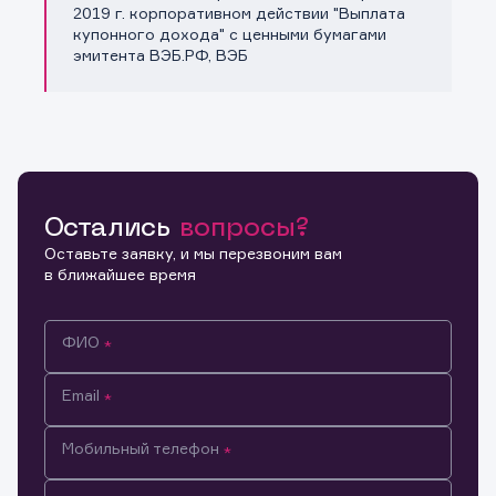
Копировать ссылку
2019 г. корпоративном действии "Выплата
купонного дохода" с ценными бумагами
эмитента ВЭБ.РФ, ВЭБ
Остались
вопросы?
Оставьте заявку, и мы перезвоним вам
в ближайшее время
ФИО
Email
Мобильный телефон
Информация предназначена только для клиентов,