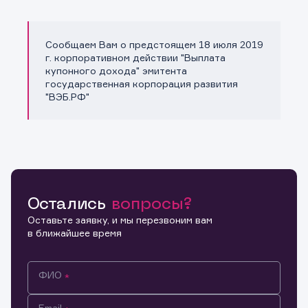
Сообщаем Вам о предстоящем 18 июля 2019
Копировать ссылку
г. корпоративном действии "Выплата
купонного дохода" эмитента
государственная корпорация развития
"ВЭБ.РФ"
Остались
вопросы?
Оставьте заявку, и мы перезвоним вам
в ближайшее время
ФИО
Email