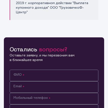
Копировать ссылку
2019 г. корпоративном действии "Выплата
купонного дохода" ООО "ГрузовичкоФ-
Центр"
Остались
вопросы?
Оставьте заявку, и мы перезвоним вам
в ближайшее время
ФИО
Email
Мобильный телефон
Информация предназначена только для клиентов,