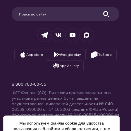
Карьера в компании
Поддержка
Партнерам
Информация для клиентов
Удостоверяющий центр
Техническая поддержка
Раскрытие обязательной информации
Налогообложение
Депозитарий
База знаний
Вопросы и ответы
App store
Google play
RuStore
AppGallery
8 800 700-00-55
КИТ Финанс (АО). Лицензии профессионального
участника рынка ценных бумаг выданы на
осуществление: дилерской деятельности № 040-
06539-010000 от 14.10.2003 (выдана ФКЦБ России),
брокерской деятельности № 040-06525-100000 от
14.10.2003 (выдана ФКЦБ России), деятельности по
Мы используем файлы cookie для удобства
управлению ценными бумагами № 040-13670-
пользования веб-сайтом и сбора статистики, в том