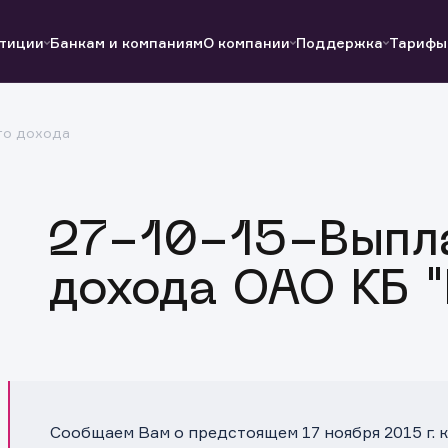
тиции
Банкам и компаниям
О компании
Поддержка
Тарифы
го дохода
Полезные ссылки
Полезные ссылки
Документы
Документы
QUIK
Вопросы и ответы
Реквизиты
27-10-15-Выпла
дохода ОАО КБ 
Сообщаем Вам о предстоящем 17 ноября 2015 г.