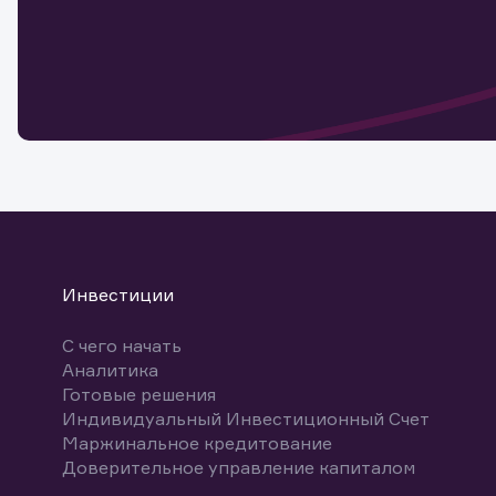
Наст
Обр
Обр
Заяв
для 
мате
Спасибо
бума
Ваше об
Спасибо!
ближайш
указ
може
Скачат
Инвестиции
С чего начать
Аналитика
Готовые решения
Индивидуальный Инвестиционный Счет
Маржинальное кредитование
Доверительное управление капиталом