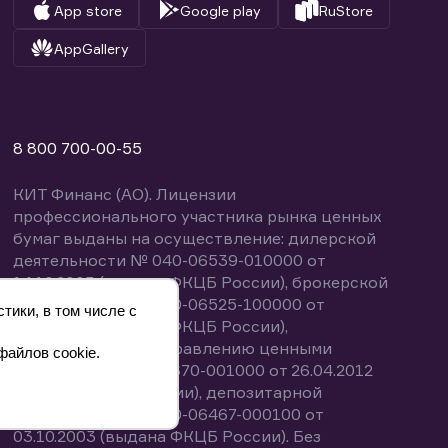
App store
Google play
RuStore
AppGallery
8 800 700-00-55
КИТ Финанс (АО). Лицензии
профессионального участника рынка ценных
бумаг выданы на осуществление: дилерской
деятельности № 040-06539-010000 от
14.10.2003 (выдана ФКЦБ России), брокерской
деятельности № 040-06525-100000 от
тики, в том числе с
14.10.2003 (выдана ФКЦБ России),
деятельности по управлению ценными
файлов cookie.
бумагами № 040-13670-001000 от 26.04.2012
(выдана ФСФР России), депозитарной
деятельности № 040-06467-000100 от
03.10.2003 (выдана ФКЦБ России). Без