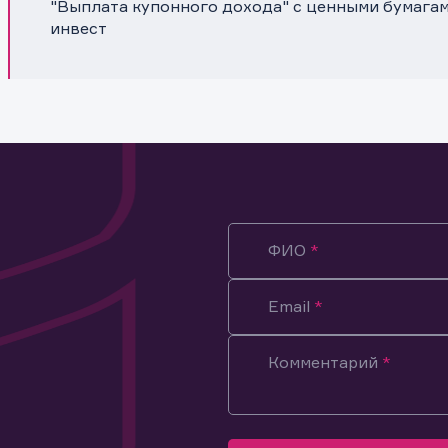
"Выплата купонного дохода" с ценными бумага
инвест
ФИО
Email
Комментарий
ация предназначена только для клиентов, владеющих
ми эмитента.