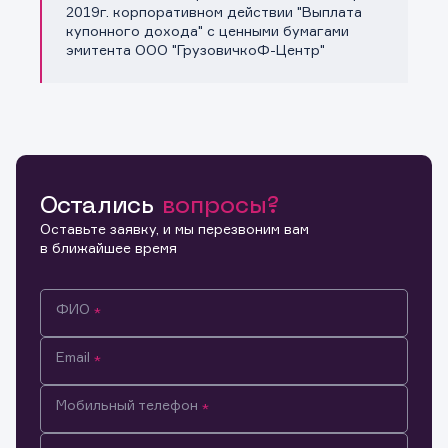
Копировать ссылку
2019г. корпоративном действии "Выплата
купонного дохода" с ценными бумагами
эмитента ООО "ГрузовичкоФ-Центр"
Остались
вопросы?
Оставьте заявку, и мы перезвоним вам
в ближайшее время
ФИО
Email
Мобильный телефон
Информация предназначена только для клиентов,