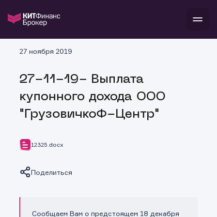
В
27 ноября 2019
Войти
Стать клиентом
Л
27-11-19- Выплата
В
В
В
инвестиции
купонного дохода ООО
банкам и компаниям
о компании
"ГрузовичкоФ-Центр"
поддержка
и
о 
п
тарифы
с 
н
и
г
к
т
12325.docx
ан
ка
н
и
п
ба
м
у
во
Поделиться
до
р
о
д
Сообщаем Вам о предстоящем 18 декабря