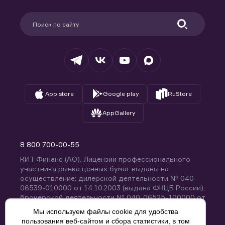
Карьера в компании
Поддержка
Партнерам
Информация для клиентов
Удостоверяющий центр
Техническая поддержка
Раскрытие обязательной информации
Налогообложение
Депозитарий
База знаний
Вопросы и ответы
App store
Google play
RuStore
AppGallery
8 800 700-00-55
КИТ Финанс (АО). Лицензии профессионального
участника рынка ценных бумаг выданы на
осуществление: дилерской деятельности № 040-
06539-010000 от 14.10.2003 (выдана ФКЦБ России),
брокерской деятельности № 040-06525-100000 от
14.10.2003 (выдана ФКЦБ России), деятельности по
Мы используем файлы cookie для удобства
управлению ценными бумагами № 040-13670-
пользования веб-сайтом и сбора статистики, в том