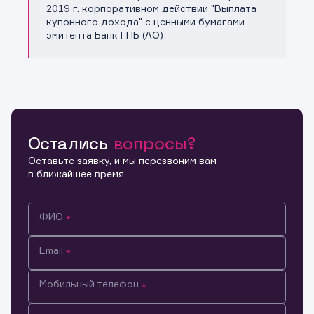
Копировать ссылку
2019 г. корпоративном действии "Выплата
купонного дохода" с ценными бумагами
эмитента Банк ГПБ (АО)
Остались
вопросы?
Оставьте заявку, и мы перезвоним вам
в ближайшее время
ФИО
Email
Мобильный телефон
Информация предназначена только для клиентов,