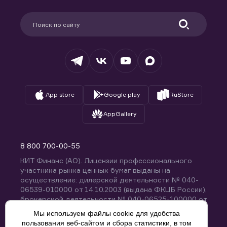
Карьера в компании
Поддержка
Партнерам
Информация для клиентов
Удостоверяющий центр
Техническая поддержка
Раскрытие обязательной информации
Налогообложение
Депозитарий
База знаний
Вопросы и ответы
App store
Google play
RuStore
AppGallery
8 800 700-00-55
КИТ Финанс (АО). Лицензии профессионального
участника рынка ценных бумаг выданы на
осуществление: дилерской деятельности № 040-
06539-010000 от 14.10.2003 (выдана ФКЦБ России),
брокерской деятельности № 040-06525-100000 от
14.10.2003 (выдана ФКЦБ России), деятельности по
Мы используем файлы cookie для удобства
управлению ценными бумагами № 040-13670-
пользования веб-сайтом и сбора статистики, в том