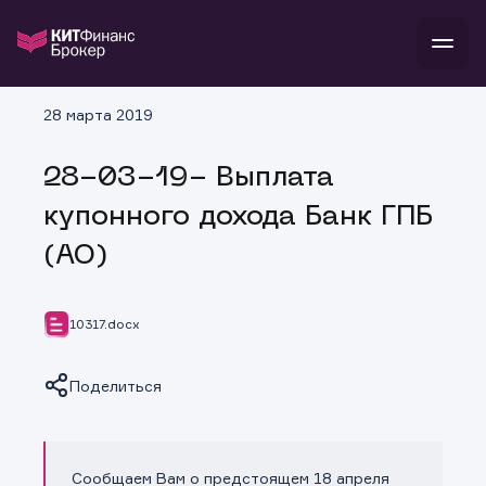
В
28 марта 2019
Войти
Стать клиентом
Л
28-03-19- Выплата
В
В
В
инвестиции
купонного дохода Банк ГПБ
банкам и компаниям
о компании
(АО)
поддержка
и
о 
п
тарифы
с 
н
и
г
к
т
10317.docx
ан
ка
н
и
п
ба
м
у
во
Поделиться
до
р
о
д
Сообщаем Вам о предстоящем 18 апреля