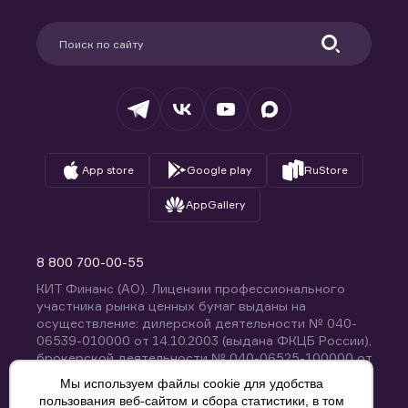
Карьера в компании
Поддержка
Партнерам
Информация для клиентов
Удостоверяющий центр
Техническая поддержка
Раскрытие обязательной информации
Налогообложение
Депозитарий
База знаний
Вопросы и ответы
App store
Google play
RuStore
AppGallery
8 800 700-00-55
КИТ Финанс (АО). Лицензии профессионального
участника рынка ценных бумаг выданы на
осуществление: дилерской деятельности № 040-
06539-010000 от 14.10.2003 (выдана ФКЦБ России),
брокерской деятельности № 040-06525-100000 от
14.10.2003 (выдана ФКЦБ России), деятельности по
Мы используем файлы cookie для удобства
управлению ценными бумагами № 040-13670-
пользования веб-сайтом и сбора статистики, в том