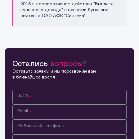
Копировать ссылку
2016 г. корпоративном действии "Выплата
купонного дохода" с ценными бумагами
эмитента ОАО АФК "Система"
Остались
вопросы?
Оставьте заявку, и мы перезвоним вам
в ближайшее время
ФИО
Email
Мобильный телефон
Информация предназначена только для клиентов,