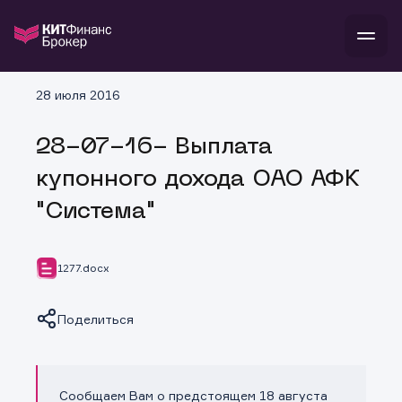
В
28 июля 2016
Войти
Стать клиентом
Л
28-07-16- Выплата
В
В
В
инвестиции
купонного дохода ОАО АФК
банкам и компаниям
о компании
"Система"
поддержка
и
о 
п
тарифы
с 
н
и
г
к
т
1277.docx
ан
ка
н
и
п
ба
м
у
во
Поделиться
до
р
о
д
Сообщаем Вам о предстоящем 18 августа