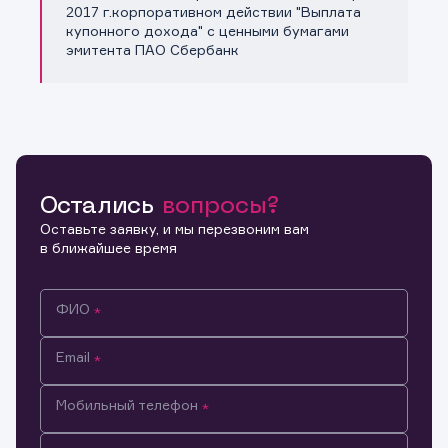
Копировать ссылку
2017 г.корпоративном действии "Выплата
купонного дохода" с ценными бумагами
эмитента ПАО Сбербанк
Остались
вопросы?
Оставьте заявку, и мы перезвоним вам
в ближайшее время
ФИО
Email
Мобильный телефон
Информация предназначена только для клиентов,