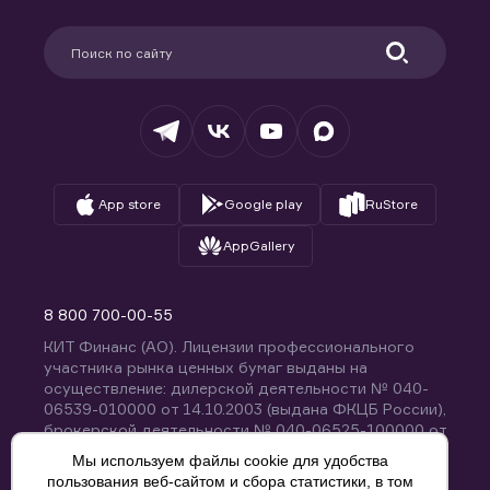
Карьера в компании
Поддержка
Партнерам
Информация для клиентов
Удостоверяющий центр
Техническая поддержка
Раскрытие обязательной информации
Налогообложение
Депозитарий
База знаний
Вопросы и ответы
App store
Google play
RuStore
AppGallery
8 800 700-00-55
КИТ Финанс (АО). Лицензии профессионального
участника рынка ценных бумаг выданы на
осуществление: дилерской деятельности № 040-
06539-010000 от 14.10.2003 (выдана ФКЦБ России),
брокерской деятельности № 040-06525-100000 от
14.10.2003 (выдана ФКЦБ России), деятельности по
Мы используем файлы cookie для удобства
управлению ценными бумагами № 040-13670-
пользования веб-сайтом и сбора статистики, в том