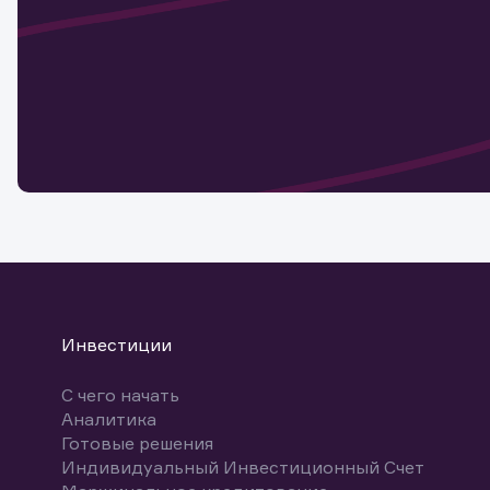
актива
Наст
Обр
Обр
Заяв
для 
мате
Спасибо
бума
Ваше об
Спасибо!
ближайш
указ
може
Скачат
Инвестиции
С чего начать
Аналитика
Готовые решения
Индивидуальный Инвестиционный Счет