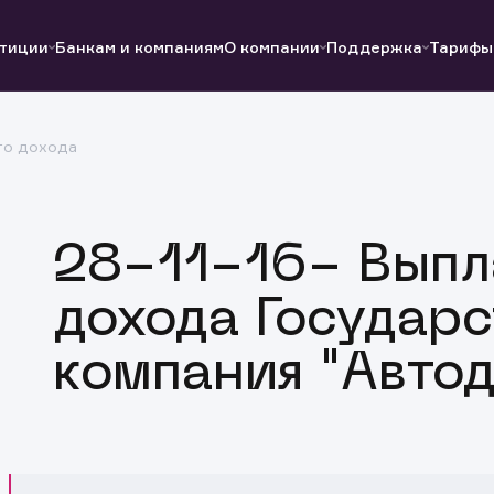
тиции
Банкам и компаниям
О компании
Поддержка
Тарифы
го дохода
Полезные ссылки
Полезные ссылки
Документы
Документы
QUIK
Вопросы и ответы
Реквизиты
28-11-16- Выпл
дохода Государс
компания "Автод