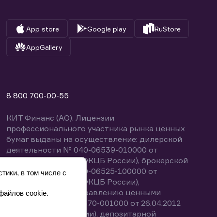
App store
Google play
RuStore
AppGallery
8 800 700-00-55
КИТ Финанс (АО). Лицензии
профессионального участника рынка ценных
бумаг выданы на осуществление: дилерской
деятельности № 040-06539-010000 от
14.10.2003 (выдана ФКЦБ России), брокерской
деятельности № 040-06525-100000 от
тики, в том числе с
14.10.2003 (выдана ФКЦБ России),
деятельности по управлению ценными
файлов cookie.
бумагами № 040-13670-001000 от 26.04.2012
(выдана ФСФР России), депозитарной