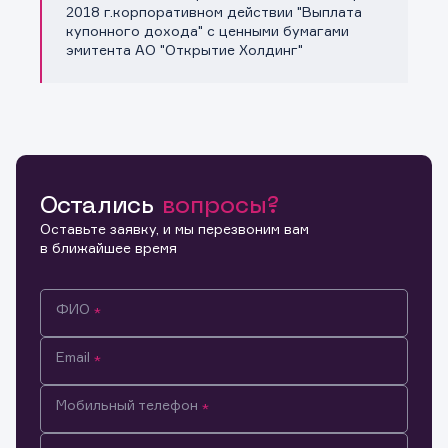
Копировать ссылку
2018 г.корпоративном действии "Выплата
купонного дохода" с ценными бумагами
эмитента АО "Открытие Холдинг"
Остались
вопросы?
Оставьте заявку, и мы перезвоним вам
в ближайшее время
ФИО
Email
Мобильный телефон
Информация предназначена только для клиентов,