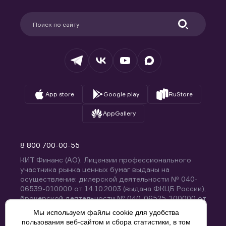
Карьера в компании
Поддержка
Партнерам
Информация для клиентов
Удостоверяющий центр
Техническая поддержка
Раскрытие обязательной информации
Налогообложение
Депозитарий
База знаний
Вопросы и ответы
App store
Google play
RuStore
AppGallery
8 800 700-00-55
КИТ Финанс (АО). Лицензии профессионального
участника рынка ценных бумаг выданы на
осуществление: дилерской деятельности № 040-
06539-010000 от 14.10.2003 (выдана ФКЦБ России),
брокерской деятельности № 040-06525-100000 от
14.10.2003 (выдана ФКЦБ России), деятельности по
Мы используем файлы cookie для удобства
управлению ценными бумагами № 040-13670-
пользования веб-сайтом и сбора статистики, в том