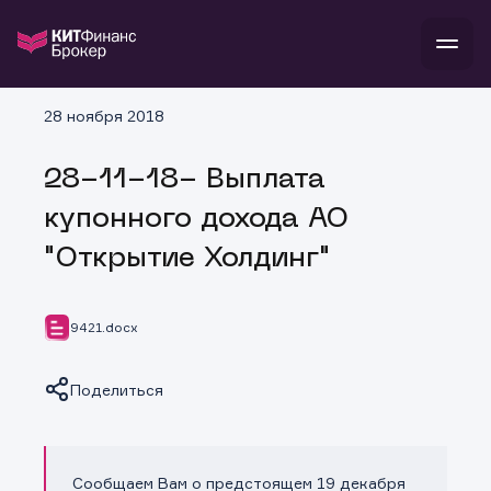
В
28 ноября 2018
Войти
Стать клиентом
Л
28-11-18- Выплата
В
В
В
инвестиции
купонного дохода АО
банкам и компаниям
о компании
"Открытие Холдинг"
поддержка
и
о 
п
тарифы
с 
н
и
г
к
т
9421.docx
ан
ка
н
и
п
ба
м
у
во
Поделиться
до
р
о
д
Сообщаем Вам о предстоящем 19 декабря