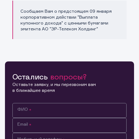
Сообщаем Вам о предстоящем 09 января
Копировать ссылку
корпоративном действии "Выплата
купонного дохода" с ценными бумагами
эмитента АО "ЭР-Телеком Холдинг"
Остались
вопросы?
Оставьте заявку, и мы перезвоним вам
в ближайшее время
ФИО
Email
Мобильный телефон