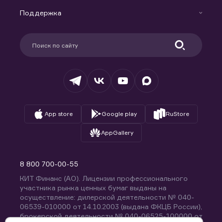
Маржинальное кредитование
Новости
Доверительное управление капиталом
Поддержка
Контакты
Карьера в компании
Поддержка
Партнерам
Информация для клиентов
Удостоверяющий центр
Техническая поддержка
Раскрытие обязательной информации
Налогообложение
Депозитарий
База знаний
Вопросы и ответы
App store
Google play
RuStore
AppGallery
8 800 700-00-55
КИТ Финанс (АО). Лицензии профессионального
участника рынка ценных бумаг выданы на
осуществление: дилерской деятельности № 040-
06539-010000 от 14.10.2003 (выдана ФКЦБ России),
брокерской деятельности № 040-06525-100000 от