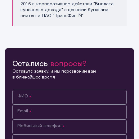
Копировать ссылку
2016 г. корпоративном действии "Выплата
купонного дохода" с ценными бумагами
эмитента ПАО "ТрансФин-М"
Остались
вопросы?
Оставьте заявку, и мы перезвоним вам
в ближайшее время
ФИО
Email
Мобильный телефон
Информация предназначена только для клиентов,