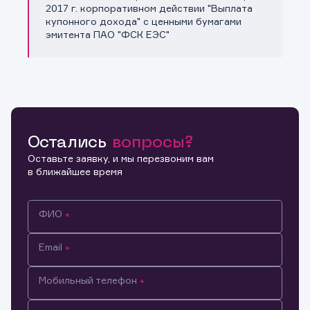
Копировать ссылку
2017 г. корпоративном действии "Выплата
купонного дохода" с ценными бумагами
эмитента ПАО "ФСК ЕЭС"
Остались
вопросы?
Оставьте заявку, и мы перезвоним вам
в ближайшее время
ФИО
Email
Мобильный телефон
Информация предназначена только для клиентов,