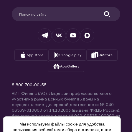
Карьера в компании
Поддержка
Партнерам
Информация для клиентов
Удостоверяющий центр
Техническая поддержка
Раскрытие обязательной информации
Налогообложение
Депозитарий
База знаний
Вопросы и ответы
App store
Google play
RuStore
AppGallery
8 800 700-00-55
КИТ Финанс (АО). Лицензии профессионального
участника рынка ценных бумаг выданы на
осуществление: дилерской деятельности № 040-
06539-010000 от 14.10.2003 (выдана ФКЦБ России),
брокерской деятельности № 040-06525-100000 от
14.10.2003 (выдана ФКЦБ России), деятельности по
Мы используем файлы cookie для удобства
управлению ценными бумагами № 040-13670-
пользования веб-сайтом и сбора статистики, в том