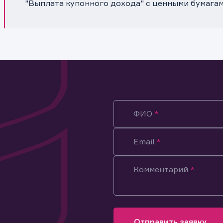
"Выплата купонного дохода" с ценными бумагам
ФИО
Email
Комментарий
ация предназначена только для клиентов, владеющих
ми эмитента.
оящим подтверждаю, что обладаю всеми необходимыми полно
Отправить заявку