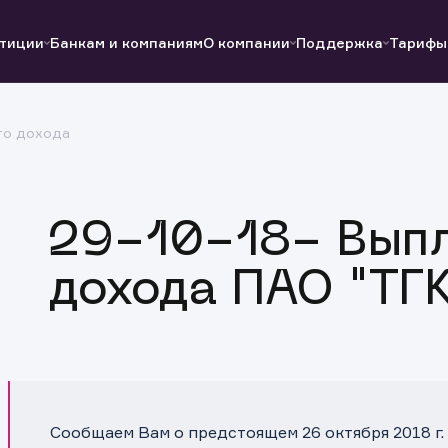
тиции
Банкам и компаниям
О компании
Поддержка
Тарифы
го дохода
Полезные ссылки
Полезные ссылки
Документы
Документы
QUIK
Вопросы и ответы
Реквизиты
29-10-18- Выпл
дохода ПАО "ТГ
Сообщаем Вам о предстоящем 26 октября 2018 г