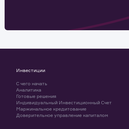
Обр
Обр
Заяв
для 
мате
Спасибо
бума
Ваше об
Спасибо!
ближайш
указ
може
Скачат
Инвестиции
С чего начать
Аналитика
Готовые решения
Индивидуальный Инвестиционный Счет
Маржинальное кредитование
Доверительное управление капиталом