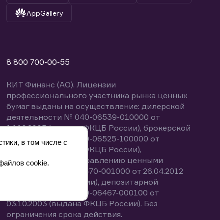
AppGallery
8 800 700-00-55
КИТ Финанс (АО). Лицензии
профессионального участника рынка ценных
бумаг выданы на осуществление: дилерской
деятельности № 040-06539-010000 от
14.10.2003 (выдана ФКЦБ России), брокерской
деятельности № 040-06525-100000 от
тики, в том числе с
14.10.2003 (выдана ФКЦБ России),
деятельности по управлению ценными
файлов cookie.
бумагами № 040-13670-001000 от 26.04.2012
(выдана ФСФР России), депозитарной
деятельности № 040-06467-000100 от
03.10.2003 (выдана ФКЦБ России). Без
ограничения срока действия.