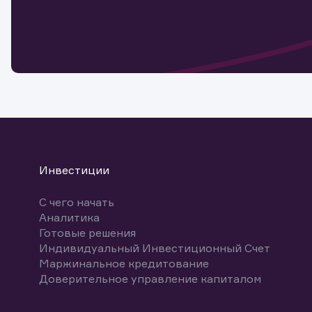
Обр
Обр
Заяв
для 
мате
Спасибо
бума
Ваше об
Спасибо!
ближайш
указ
може
Скачат
Инвестиции
С чего начать
Аналитика
Готовые решения
Индивидуальный Инвестиционный Счет
Маржинальное кредитование
Доверительное управление капиталом