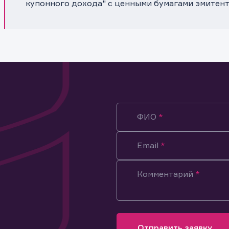
купонного дохода" с ценными бумагами эмитен
ФИО
Email
Комментарий
ация предназначена только для клиентов, владеющих
ми эмитента.
оящим подтверждаю, что обладаю всеми необходимыми полно
Отправить заявку