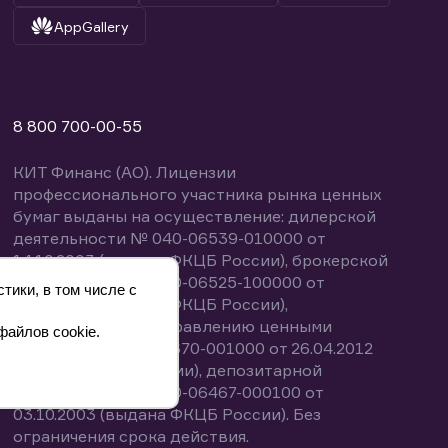
AppGallery
8 800 700-00-55
КИТ Финанс (АО). Лицензии
профессионального участника рынка ценных
бумаг выданы на осуществление: дилерской
деятельности № 040-06539-010000 от
14.10.2003 (выдана ФКЦБ России), брокерской
деятельности № 040-06525-100000 от
тики, в том числе с
14.10.2003 (выдана ФКЦБ России),
деятельности по управлению ценными
файлов cookie.
бумагами № 040-13670-001000 от 26.04.2012
(выдана ФСФР России), депозитарной
деятельности № 040-06467-000100 от
03.10.2003 (выдана ФКЦБ России). Без
ограничения срока действия.