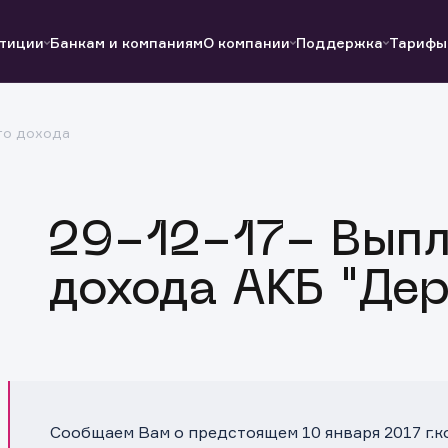
тиции
Банкам и компаниям
О компании
Поддержка
Тарифы
го дохода
Полезные ссылки
Полезные ссылки
Документы
Документы
QUIK
Вопросы и ответы
Реквизиты
29-12-17- Выпл
дохода АКБ "Де
Сообщаем Вам о предстоящем 10 января 2017 г.