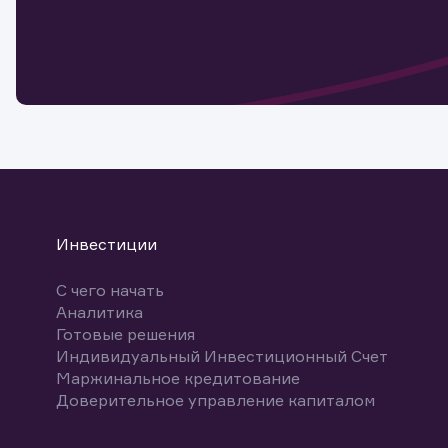
Обр
Обр
Заяв
для 
мате
Спасибо
бума
Ваше об
Спасибо!
ближайш
указ
може
Скачат
Инвестиции
С чего начать
Аналитика
Готовые решения
Индивидуальный Инвестиционный Счет
Маржинальное кредитование
Доверительное управление капиталом