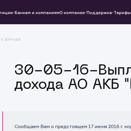
тиции
Банкам и компаниям
О компании
Поддержка
Тарифы
го дохода
Полезные ссылки
Полезные ссылки
Документы
Документы
QUIK
Вопросы и ответы
Реквизиты
30-05-16-Выпл
дохода АО АКБ
Сообщаем Вам о предстоящем 17 июня 2016 г. к