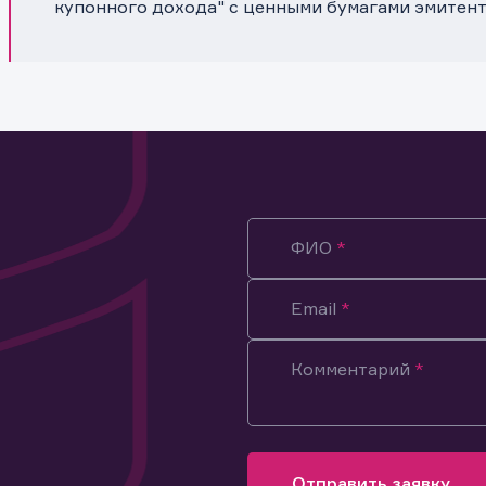
купонного дохода" с ценными бумагами эмите
ФИО
Email
Комментарий
ация предназначена только для клиентов, владеющих
ми эмитента.
оящим подтверждаю, что обладаю всеми необходимыми полно
Отправить заявку