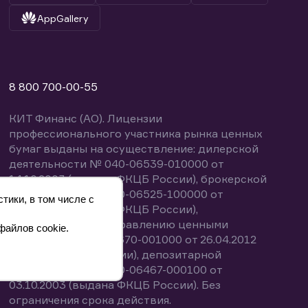
AppGallery
8 800 700-00-55
КИТ Финанс (АО). Лицензии
профессионального участника рынка ценных
бумаг выданы на осуществление: дилерской
деятельности № 040-06539-010000 от
14.10.2003 (выдана ФКЦБ России), брокерской
деятельности № 040-06525-100000 от
тики, в том числе с
14.10.2003 (выдана ФКЦБ России),
деятельности по управлению ценными
файлов cookie.
бумагами № 040-13670-001000 от 26.04.2012
(выдана ФСФР России), депозитарной
деятельности № 040-06467-000100 от
03.10.2003 (выдана ФКЦБ России). Без
ограничения срока действия.