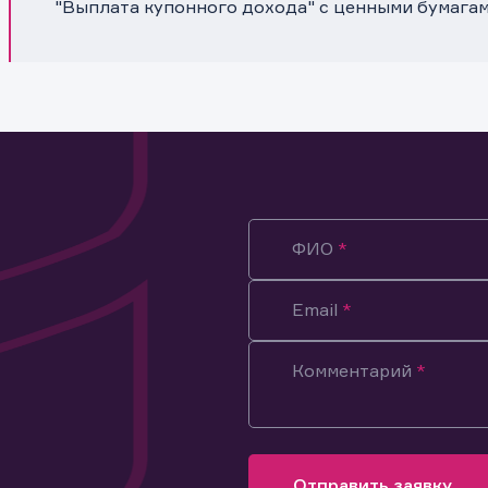
"Выплата купонного дохода" с ценными бумага
ФИО
Email
Комментарий
ация предназначена только для клиентов, владеющих
ми эмитента.
оящим подтверждаю, что обладаю всеми необходимыми полно
Отправить заявку