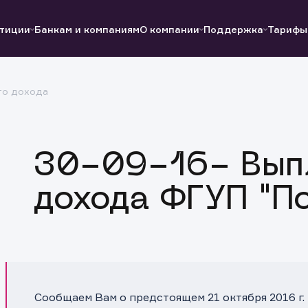
тиции
Банкам и компаниям
О компании
Поддержка
Тарифы
го дохода
Полезные ссылки
Полезные ссылки
Документы
Документы
QUIK
Вопросы и ответы
Реквизиты
30-09-16- Выпл
дохода ФГУП "По
Сообщаем Вам о предстоящем 21 октября 2016 г