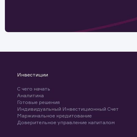
Обр
Обр
Заяв
для 
мате
Спасибо
бума
Ваше об
Спасибо!
ближайш
указ
може
Скачат
Инвестиции
С чего начать
Аналитика
Готовые решения
Индивидуальный Инвестиционный Счет
Маржинальное кредитование
Доверительное управление капиталом