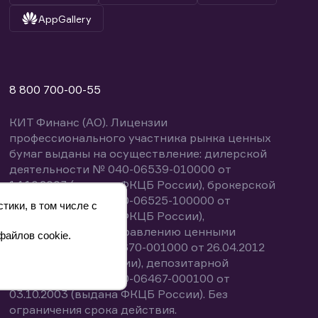
AppGallery
8 800 700-00-55
КИТ Финанс (АО). Лицензии
профессионального участника рынка ценных
бумаг выданы на осуществление: дилерской
деятельности № 040-06539-010000 от
14.10.2003 (выдана ФКЦБ России), брокерской
деятельности № 040-06525-100000 от
тики, в том числе с
14.10.2003 (выдана ФКЦБ России),
деятельности по управлению ценными
файлов cookie.
бумагами № 040-13670-001000 от 26.04.2012
(выдана ФСФР России), депозитарной
деятельности № 040-06467-000100 от
03.10.2003 (выдана ФКЦБ России). Без
ограничения срока действия.