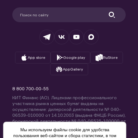
Карьера в компании
Поддержка
Партнерам
Информация для клиентов
Удостоверяющий центр
Техническая поддержка
Раскрытие обязательной информации
Налогообложение
Депозитарий
База знаний
Вопросы и ответы
App store
Google play
RuStore
AppGallery
8 800 700-00-55
КИТ Финанс (АО). Лицензии профессионального
участника рынка ценных бумаг выданы на
осуществление: дилерской деятельности № 040-
06539-010000 от 14.10.2003 (выдана ФКЦБ России),
брокерской деятельности № 040-06525-100000 от
14.10.2003 (выдана ФКЦБ России), деятельности по
Мы используем файлы cookie для удобства
управлению ценными бумагами № 040-13670-
пользования веб-сайтом и сбора статистики, в том