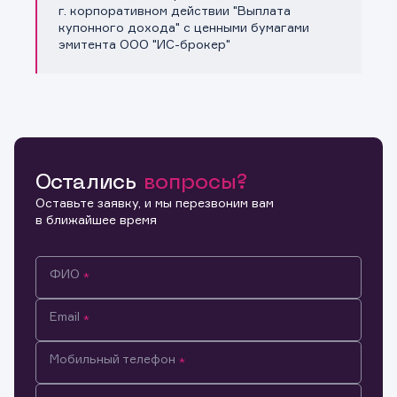
Копировать ссылку
г. корпоративном действии "Выплата
купонного дохода" с ценными бумагами
эмитента ООО "ИС-брокер"
Остались
вопросы?
Оставьте заявку, и мы перезвоним вам
в ближайшее время
ФИО
Email
Мобильный телефон
Информация предназначена только для клиентов,