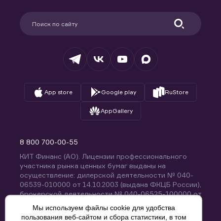
Карьера в компании
Поддержка
Партнерам
Информация для клиентов
Удостоверяющий центр
Техническая поддержка
Раскрытие обязательной информации
Налогообложение
Депозитарий
База знаний
Вопросы и ответы
App store
Google play
RuStore
AppGallery
8 800 700-00-55
КИТ Финанс (АО). Лицензии профессионального
участника рынка ценных бумаг выданы на
осуществление: дилерской деятельности № 040-
06539-010000 от 14.10.2003 (выдана ФКЦБ России),
брокерской деятельности № 040-06525-100000 от
14.10.2003 (выдана ФКЦБ России), деятельности по
Мы используем файлы cookie для удобства
управлению ценными бумагами № 040-13670-
пользования веб-сайтом и сбора статистики, в том