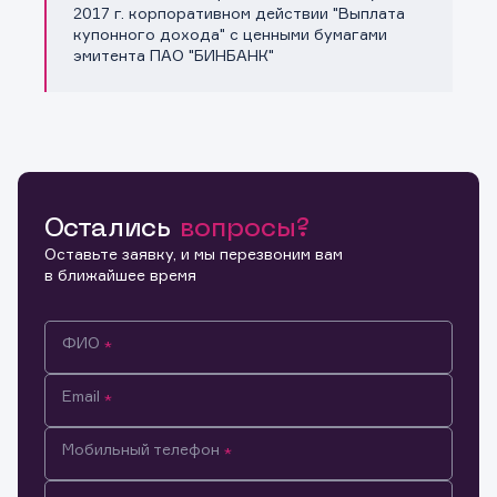
Копировать ссылку
2017 г. корпоративном действии "Выплата
купонного дохода" с ценными бумагами
эмитента ПАО "БИНБАНК"
Остались
вопросы?
Оставьте заявку, и мы перезвоним вам
в ближайшее время
ФИО
Email
Мобильный телефон
Информация предназначена только для клиентов,