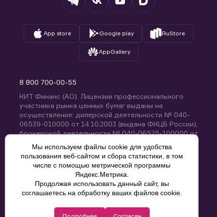
App store
Google play
RuStore
AppGallery
8 800 700-00-55
КИТ Финанс (АО). Лицензии профессионального
участника рынка ценных бумаг выданы на
осуществление: дилерской деятельности № 040-
06539-010000 от 14.10.2003 (выдана ФКЦБ России),
брокерской деятельности № 040-06525-100000 от
14.10.2003 (выдана ФКЦБ России), деятельности по
Мы используем файлы cookie для удобства
управлению ценными бумагами № 040-13670-
пользования веб-сайтом и сбора статистики, в том
001000 от 26.04.2012 (выдана ФСФР России),
числе с помощью метрической программы
депозитарной деятельности № 040-06467-000100
Яндекс.Метрика.
от 03.10.2003 (выдана ФКЦБ России). Без
Продолжая использовать данный сайт, вы
ограничения срока действия.
8 800 700-00-55
соглашаетесь на обработку ваших файлов cookie.
Политика конфиденциальности
Подробнее
Согласен