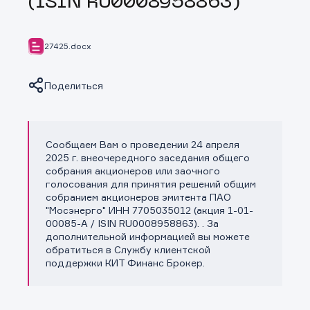
(ISIN RU0008958863)
27425.docx
Поделиться
Сообщаем Вам о проведении 24 апреля
Копировать ссылку
2025 г. внеочередного заседания общего
собрания акционеров или заочного
голосования для принятия решений общим
собранием акционеров эмитента ПАО
"Мосэнерго" ИНН 7705035012 (акция 1-01-
00085-A / ISIN RU0008958863). . За
дополнительной информацией вы можете
обратиться в Службу клиентской
поддержки КИТ Финанс Брокер.