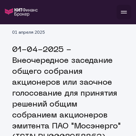
В
01 апреля 2025
Войти
Стать клиентом
Л
01-04-2025 -
В
В
В
инвестиции
Внеочередное заседание
банкам и компаниям
о компании
общего собрания
поддержка
и
о 
п
тарифы
акционеров или заочное
с 
н
и
г
к
т
голосование для принятия
ан
ка
н
и
п
ба
решений общим
м
у
во
до
р
собранием акционеров
о
д
эмитента ПАО "Мосэнерго"