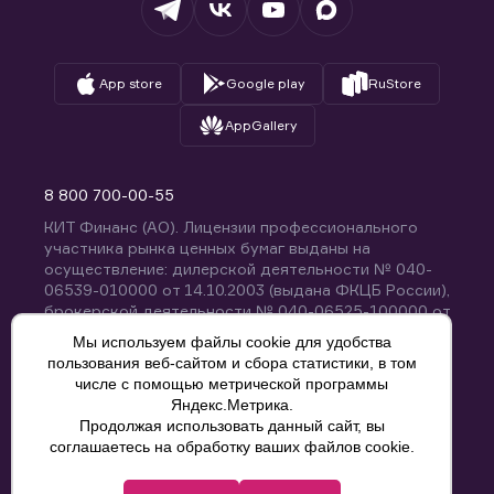
App store
Google play
RuStore
AppGallery
8 800 700-00-55
КИТ Финанс (АО). Лицензии профессионального
участника рынка ценных бумаг выданы на
осуществление: дилерской деятельности № 040-
06539-010000 от 14.10.2003 (выдана ФКЦБ России),
брокерской деятельности № 040-06525-100000 от
14.10.2003 (выдана ФКЦБ России), деятельности по
Мы используем файлы cookie для удобства
управлению ценными бумагами № 040-13670-
пользования веб-сайтом и сбора статистики, в том
001000 от 26.04.2012 (выдана ФСФР России),
числе с помощью метрической программы
депозитарной деятельности № 040-06467-000100
Яндекс.Метрика.
от 03.10.2003 (выдана ФКЦБ России). Без
Продолжая использовать данный сайт, вы
ограничения срока действия.
8 800 700-00-55
соглашаетесь на обработку ваших файлов cookie.
Политика конфиденциальности