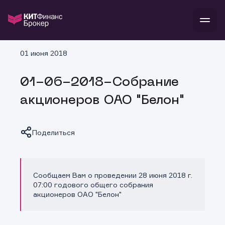
В
01 июня 2018
Войти
Стать клиентом
Л
01-06-2018-Собрание
В
В
В
инвестиции
акционеров ОАО "Белон"
банкам и компаниям
о компании
поддержка
и
о 
п
тарифы
Поделиться
с 
н
и
г
к
т
ан
ка
н
и
п
ба
м
у
во
Сообщаем Вам о проведении 28 июня 2018 г.
Копировать ссылку
до
р
07:00 годового общего собрания
о
д
акционеров ОАО "Белон"