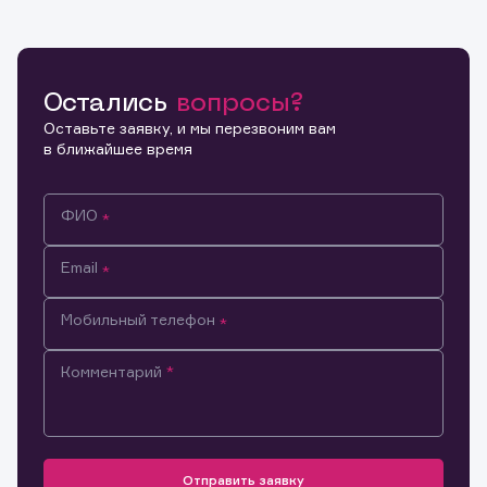
Остались
вопросы?
Оставьте заявку, и мы перезвоним вам
в ближайшее время
ФИО
Email
Мобильный телефон
Комментарий
Информация предназначена только для клиентов,
владеющих активами эмитента.
Настоящим подтверждаю, что обладаю всеми
необходимыми полномочиями для ознакомления с
Заявка на предоставление
Отправить заявку
Обращение в компанию