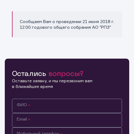
Сообщаем Вам о проведении 21 июня 2018 г.
Копировать ссылку
12:00 годового общего собрания АО "РПЗ"
Остались
вопросы?
Оставьте заявку, и мы перезвоним вам
в ближайшее время
ФИО
Email
Мобильный телефон