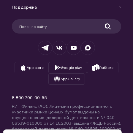
Новости
Доверительное управление капиталом
Поддержка
Контакты
Карьера в компании
Поддержка
Партнерам
Информация для клиентов
Удостоверяющий центр
Техническая поддержка
Раскрытие обязательной информации
Налогообложение
Депозитарий
База знаний
Вопросы и ответы
App store
Google play
RuStore
AppGallery
8 800 700-00-55
КИТ Финанс (АО). Лицензии профессионального
участника рынка ценных бумаг выданы на
осуществление: дилерской деятельности № 040-
06539-010000 от 14.10.2003 (выдана ФКЦБ России),
брокерской деятельности № 040-06525-100000 от