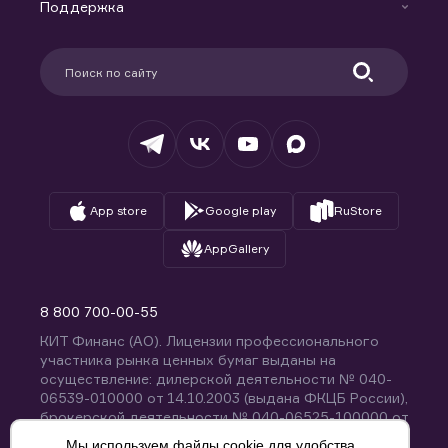
Доверительное управление капиталом
Поддержка
Контакты
Карьера в компании
Поддержка
Партнерам
Информация для клиентов
Удостоверяющий центр
Техническая поддержка
Раскрытие обязательной информации
Налогообложение
Депозитарий
База знаний
Вопросы и ответы
App store
Google play
RuStore
AppGallery
8 800 700-00-55
КИТ Финанс (АО). Лицензии профессионального
участника рынка ценных бумаг выданы на
осуществление: дилерской деятельности № 040-
06539-010000 от 14.10.2003 (выдана ФКЦБ России),
брокерской деятельности № 040-06525-100000 от
14.10.2003 (выдана ФКЦБ России), деятельности по
Мы используем файлы cookie для удобства