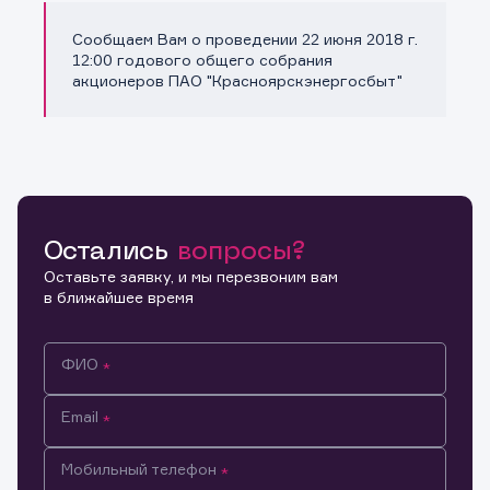
Сообщаем Вам о проведении 22 июня 2018 г.
Копировать ссылку
12:00 годового общего собрания
акционеров ПАО "Красноярскэнергосбыт"
Остались
вопросы?
Оставьте заявку, и мы перезвоним вам
в ближайшее время
ФИО
Email
Мобильный телефон