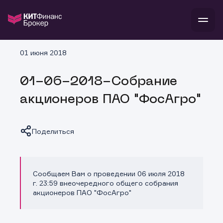
В
01 июня 2018
Войти
Стать клиентом
Л
01-06-2018-Собрание
В
В
В
инвестиции
акционеров ПАО "ФосАгро"
банкам и компаниям
о компании
поддержка
и
о 
п
тарифы
Поделиться
с 
н
и
г
к
т
ан
ка
н
и
п
ба
м
у
во
Сообщаем Вам о проведении 06 июля 2018
Копировать ссылку
до
р
г. 23:59 внеочередного общего собрания
о
д
акционеров ПАО "ФосАгро"