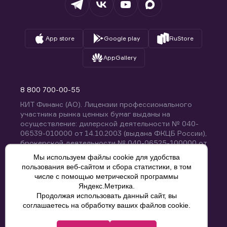
App store
Google play
RuStore
AppGallery
8 800 700-00-55
КИТ Финанс (АО). Лицензии профессионального
участника рынка ценных бумаг выданы на
осуществление: дилерской деятельности № 040-
06539-010000 от 14.10.2003 (выдана ФКЦБ России),
брокерской деятельности № 040-06525-100000 от
14.10.2003 (выдана ФКЦБ России), деятельности по
Мы используем файлы cookie для удобства
управлению ценными бумагами № 040-13670-
пользования веб-сайтом и сбора статистики, в том
001000 от 26.04.2012 (выдана ФСФР России),
числе с помощью метрической программы
депозитарной деятельности № 040-06467-000100
Яндекс.Метрика.
от 03.10.2003 (выдана ФКЦБ России). Без
Продолжая использовать данный сайт, вы
ограничения срока действия.
8 800 700-00-55
соглашаетесь на обработку ваших файлов cookie.
Политика конфиденциальности