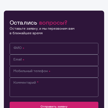
Остались
вопросы?
Оставьте заявку, и мы перезвоним вам
в ближайшее время
ФИО
Email
Мобильный телефон
Комментарий
Информация предназначена только для клиентов,
владеющих активами эмитента.
Настоящим подтверждаю, что обладаю всеми
необходимыми полномочиями для ознакомления с
Заявка на предоставление
Отправить заявку
Обращение в компанию