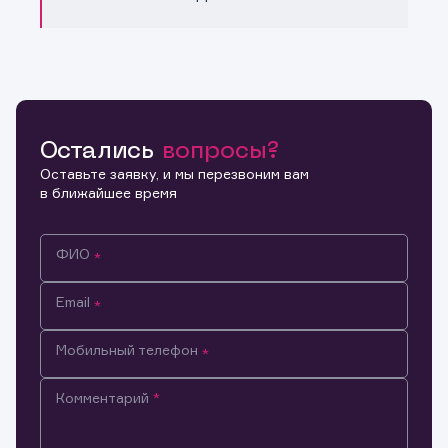
Остались
вопросы?
Оставьте заявку, и мы перезвоним вам
в ближайшее время
ФИО
Email
Мобильный телефон
Комментарий
Информация предназначена только для клиентов,
владеющих активами эмитента.
Настоящим подтверждаю, что обладаю всеми