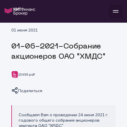
В
01 июня 2021
Войти
Стать клиентом
Л
01-06-2021-Собрание
В
В
В
инвестиции
акционеров ОАО "ХМДС"
банкам и компаниям
о компании
поддержка
и
о 
п
тарифы
15495.pdf
с 
н
и
г
к
т
ан
ка
н
Поделиться
и
п
ба
м
у
во
до
р
о
д
Сообщаем Вам о проведении 24 июня 2021 г.
Копировать ссылку
годового общего собрания акционеров
эмитента ОАО "ХМДС"