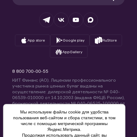
Раскрытие обязательной информации
Налогообложение
Депозитарий
База знаний
Вопросы и ответы
App store
Google play
RuStore
AppGallery
8 800 700-00-55
КИТ Финанс (АО). Лицензии профессионального
участника рынка ценных бумаг выданы на
осуществление: дилерской деятельности № 040-
06539-010000 от 14.10.2003 (выдана ФКЦБ России),
брокерской деятельности № 040-06525-100000 от
14.10.2003 (выдана ФКЦБ России), деятельности по
Мы используем файлы cookie для удобства
управлению ценными бумагами № 040-13670-
пользования веб-сайтом и сбора статистики, в том
001000 от 26.04.2012 (выдана ФСФР России),
числе с помощью метрической программы
депозитарной деятельности № 040-06467-000100
Яндекс.Метрика.
от 03.10.2003 (выдана ФКЦБ России). Без
Продолжая использовать данный сайт, вы