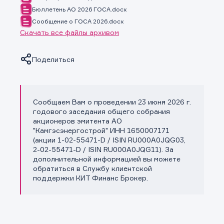
Бюллетень АО 2026 ГОСА.docx
Сообщение о ГОСА 2026.docx
Скачать все файлы архивом
Поделиться
Сообщаем Вам о проведении 23 июня 2026 г.
Копировать ссылку
годового заседания общего собрания
акционеров эмитента АО
"Камгэсэнергострой" ИНН 1650007171
(акции 1-02-55471-D / ISIN RU000A0JQG03,
2-02-55471-D / ISIN RU000A0JQG11). За
дополнительной информацией вы можете
обратиться в Службу клиентской
поддержки КИТ Финанс Брокер.