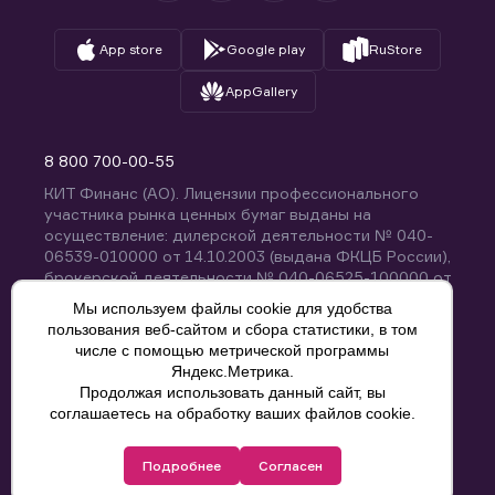
App store
Google play
RuStore
AppGallery
8 800 700-00-55
КИТ Финанс (АО). Лицензии профессионального
участника рынка ценных бумаг выданы на
осуществление: дилерской деятельности № 040-
06539-010000 от 14.10.2003 (выдана ФКЦБ России),
брокерской деятельности № 040-06525-100000 от
14.10.2003 (выдана ФКЦБ России), деятельности по
Мы используем файлы cookie для удобства
управлению ценными бумагами № 040-13670-
пользования веб-сайтом и сбора статистики, в том
001000 от 26.04.2012 (выдана ФСФР России),
числе с помощью метрической программы
депозитарной деятельности № 040-06467-000100
Яндекс.Метрика.
от 03.10.2003 (выдана ФКЦБ России). Без
Продолжая использовать данный сайт, вы
ограничения срока действия.
8 800 700-00-55
соглашаетесь на обработку ваших файлов cookie.
Политика конфиденциальности
Подробнее
Согласен
© КИТ Финанс (АО), 2000-2025