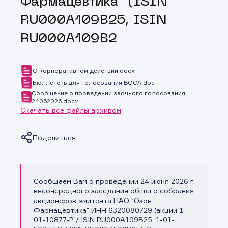
Фармацевтика" (ISIN
RU000A109B25, ISIN
RU000A109B2
О корпоративном действии.docx
Бюллетень для голосования ВОСА.doc
Сообщение о проведении заочного голосования
24062026.docx
Скачать все файлы архивом
Поделиться
Сообщаем Вам о проведении 24 июня 2026 г.
Копировать ссылку
внеочередного заседания общего собрания
акционеров эмитента ПАО "Озон
Фармацевтика" ИНН 6320080729 (акции 1-
01-10877-P / ISIN RU000A109B25, 1-01-