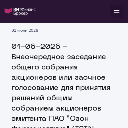
В
01 июня 2026
Войти
Стать клиентом
Л
01-06-2026 -
В
В
В
инвестиции
Внеочередное заседание
банкам и компаниям
о компании
общего собрания
поддержка
и
о 
п
тарифы
акционеров или заочное
с 
н
и
г
к
т
голосование для принятия
ан
ка
н
и
п
ба
решений общим
м
у
во
до
р
собранием акционеров
о
д
эмитента ПАО "Озон