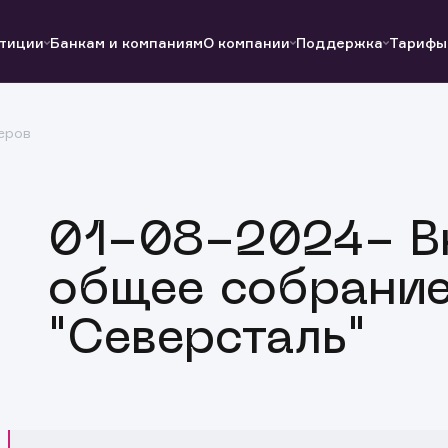
тиции
Банкам и компаниям
О компании
Поддержка
Тарифы
еров
Полезные ссылки
Полезные ссылки
Документы
Документы
QUIK
Вопросы и ответы
Реквизиты
01-08-2024- В
общее собрание
"Северсталь"