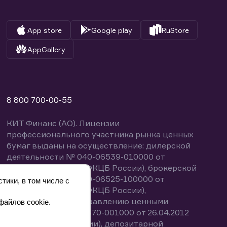
App store
Google play
RuStore
AppGallery
8 800 700-00-55
КИТ Финанс (АО). Лицензии
профессионального участника рынка ценных
бумаг выданы на осуществление: дилерской
деятельности № 040-06539-010000 от
14.10.2003 (выдана ФКЦБ России), брокерской
деятельности № 040-06525-100000 от
тики, в том числе с
14.10.2003 (выдана ФКЦБ России),
деятельности по управлению ценными
файлов cookie.
бумагами № 040-13670-001000 от 26.04.2012
(выдана ФСФР России), депозитарной