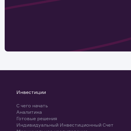
актива
Наст
Обр
Обр
Заяв
для 
мате
Спасибо
бума
Ваше об
Спасибо!
ближайш
указ
може
Скачат
Инвестиции
С чего начать
Аналитика
Готовые решения
Индивидуальный Инвестиционный Счет