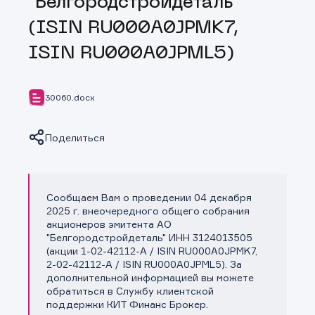
"Белгородстройдеталь"
(ISIN RU000A0JPMK7,
ISIN RU000A0JPML5)
30060.docx
Поделиться
Сообщаем Вам о проведении 04 декабря
Копировать ссылку
2025 г. внеочередного общего собрания
акционеров эмитента АО
"Белгородстройдеталь" ИНН 3124013505
(акции 1-02-42112-A / ISIN RU000A0JPMK7,
2-02-42112-A / ISIN RU000A0JPML5). За
дополнительной информацией вы можете
обратиться в Службу клиентской
поддержки КИТ Финанс Брокер.