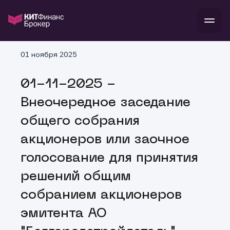
В
01 ноября 2025
Войти
Стать клиентом
Л
01-11-2025 -
В
В
В
инвестиции
Внеочередное заседание
банкам и компаниям
о компании
общего собрания
поддержка
и
о 
п
тарифы
акционеров или заочное
с 
н
и
г
к
т
голосование для принятия
ан
ка
н
и
п
ба
решений общим
м
у
во
до
р
собранием акционеров
о
д
эмитента АО