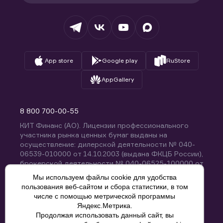
Налогообложение
Депозитарий
База знаний
Вопросы и ответы
App store
Google play
RuStore
AppGallery
8 800 700-00-55
КИТ Финанс (АО). Лицензии профессионального
участника рынка ценных бумаг выданы на
осуществление: дилерской деятельности № 040-
06539-010000 от 14.10.2003 (выдана ФКЦБ России),
брокерской деятельности № 040-06525-100000 от
14.10.2003 (выдана ФКЦБ России), деятельности по
Мы используем файлы cookie для удобства
управлению ценными бумагами № 040-13670-
пользования веб-сайтом и сбора статистики, в том
001000 от 26.04.2012 (выдана ФСФР России),
числе с помощью метрической программы
депозитарной деятельности № 040-06467-000100
Яндекс.Метрика.
от 03.10.2003 (выдана ФКЦБ России). Без
Продолжая использовать данный сайт, вы
ограничения срока действия.