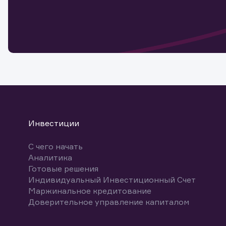
Обр
Обр
Заяв
для 
мате
Спасибо
бума
Ваше об
Спасибо!
ближайш
указ
може
Скачат
Инвестиции
С чего начать
Аналитика
Готовые решения
Индивидуальный Инвестиционный Счет
Маржинальное кредитование
Доверительное управление капиталом