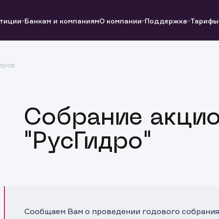
тиции
Банкам и компаниям
О компании
Поддержка
Тарифы
еров
Полезные ссылки
Полезные ссылки
Документы
Документы
QUIK
Вопросы и ответы
Реквизиты
Собрание акци
"РусГидро"
Сообщаем Вам о проведении годового собрания