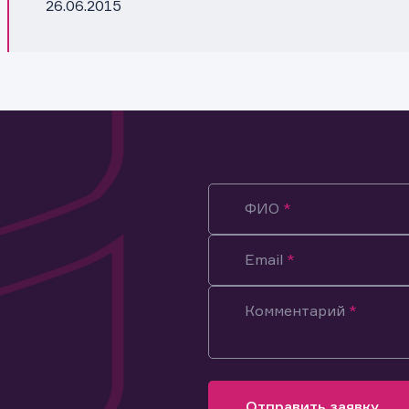
26.06.2015
ФИО
Email
Комментарий
ация предназначена только для клиентов, владеющих
ми эмитента.
оящим подтверждаю, что обладаю всеми необходимыми полно
Отправить заявку