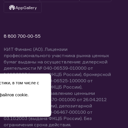
AppGallery
8 800 700-00-55
КИТ Финанс (АО). Лицензии
профессионального участника рынка ценных
бумаг выданы на осуществление: дилерской
деятельности № 040-06539-010000 от
14.10.2003 (выдана ФКЦБ России), брокерской
деятельности № 040-06525-100000 от
тики, в том числе с
14.10.2003 (выдана ФКЦБ России),
деятельности по управлению ценными
файлов cookie.
бумагами № 040-13670-001000 от 26.04.2012
(выдана ФСФР России), депозитарной
деятельности № 040-06467-000100 от
03.10.2003 (выдана ФКЦБ России). Без
ограничения срока действия.