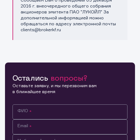
Копировать ссылку
2016 г. внеочередного общего собрания
акционеров эмитента ПАО "ЛУКОЙЛ" За
дополнительной информацией можно
обращаться по адресу электронной почты
clients@brokerkf.ru
Остались
вопросы?
Оставьте заявку, и мы перезвоним вам
в ближайшее время
ФИО
Email