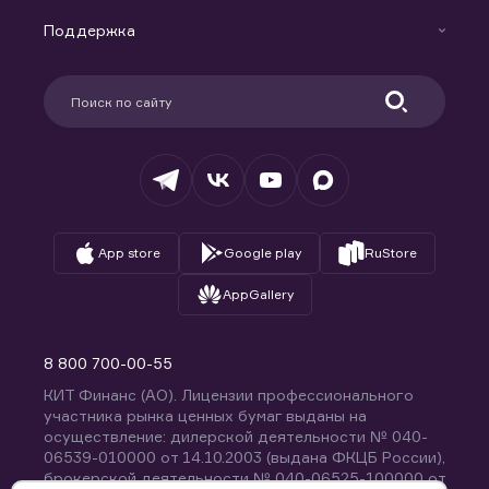
Маржинальное кредитование
Новости
Доверительное управление капиталом
Поддержка
Контакты
Карьера в компании
Поддержка
Партнерам
Информация для клиентов
Удостоверяющий центр
Техническая поддержка
Раскрытие обязательной информации
Налогообложение
Депозитарий
База знаний
Вопросы и ответы
App store
Google play
RuStore
AppGallery
8 800 700-00-55
КИТ Финанс (АО). Лицензии профессионального
участника рынка ценных бумаг выданы на
осуществление: дилерской деятельности № 040-
06539-010000 от 14.10.2003 (выдана ФКЦБ России),
брокерской деятельности № 040-06525-100000 от