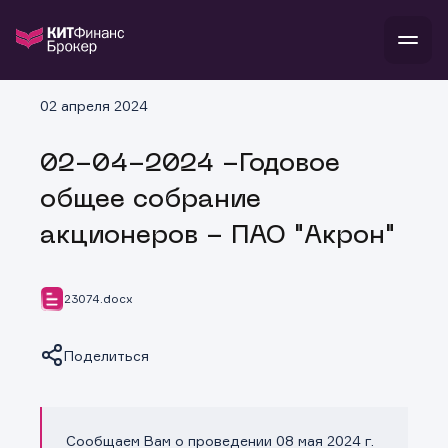
В
02 апреля 2024
Войти
Стать клиентом
Л
02-04-2024 -Годовое
В
В
В
инвестиции
общее собрание
банкам и компаниям
о компании
акционеров - ПАО "Акрон"
поддержка
и
о 
п
тарифы
с 
н
и
г
к
т
23074.docx
ан
ка
н
и
п
ба
м
у
во
Поделиться
до
р
о
д
Сообщаем Вам о проведении 08 мая 2024 г.