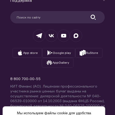
Поддержка
Контакты
Карьера в компании
Поддержка
Партнерам
Информация для клиентов
Удостоверяющий центр
Техническая поддержка
Раскрытие обязательной информации
Налогообложение
Депозитарий
База знаний
Вопросы и ответы
App store
Google play
RuStore
AppGallery
8 800 700-00-55
КИТ Финанс (АО). Лицензии профессионального
участника рынка ценных бумаг выданы на
осуществление: дилерской деятельности № 040-
06539-010000 от 14.10.2003 (выдана ФКЦБ России),
брокерской деятельности № 040-06525-100000 от
14.10.2003 (выдана ФКЦБ России), деятельности по
Мы используем файлы cookie для удобства