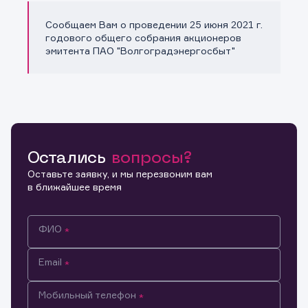
Сообщаем Вам о проведении 25 июня 2021 г.
Копировать ссылку
годового общего собрания акционеров
эмитента ПАО "Волгоградэнергосбыт"
Остались
вопросы?
Оставьте заявку, и мы перезвоним вам
в ближайшее время
ФИО
Email
Мобильный телефон