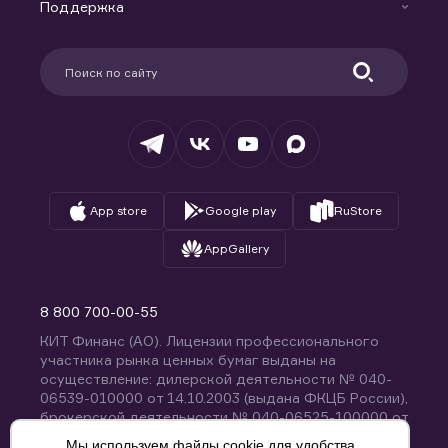
Доверительное управление капиталом
Поддержка
Контакты
Карьера в компании
Поддержка
Партнерам
Информация для клиентов
Удостоверяющий центр
Техническая поддержка
Раскрытие обязательной информации
Налогообложение
Депозитарий
База знаний
Вопросы и ответы
App store
Google play
RuStore
AppGallery
8 800 700-00-55
КИТ Финанс (АО). Лицензии профессионального
участника рынка ценных бумаг выданы на
осуществление: дилерской деятельности № 040-
06539-010000 от 14.10.2003 (выдана ФКЦБ России),
брокерской деятельности № 040-06525-100000 от
14.10.2003 (выдана ФКЦБ России), деятельности по
Мы используем файлы cookie для удобства