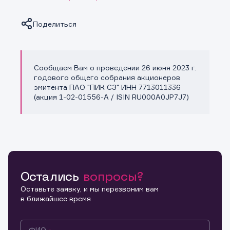
Поделиться
Сообщаем Вам о проведении 26 июня 2023 г.
Копировать ссылку
годового общего собрания акционеров
эмитента ПАО "ПИК СЗ" ИНН 7713011336
(акция 1-02-01556-A / ISIN RU000A0JP7J7)
Остались
вопросы?
Оставьте заявку, и мы перезвоним вам
в ближайшее время
ФИО