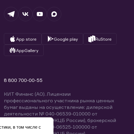
App store
Google play
RuStore
AppGallery
8 800 700-00-55
КИТ Финанс (АО). Лицензии
профессионального участника рынка ценных
бумаг выданы на осуществление: дилерской
деятельности № 040-06539-010000 от
14.10.2003 (выдана ФКЦБ России), брокерской
деятельности № 040-06525-100000 от
тики, в том числе с
14.10.2003 (выдана ФКЦБ России),