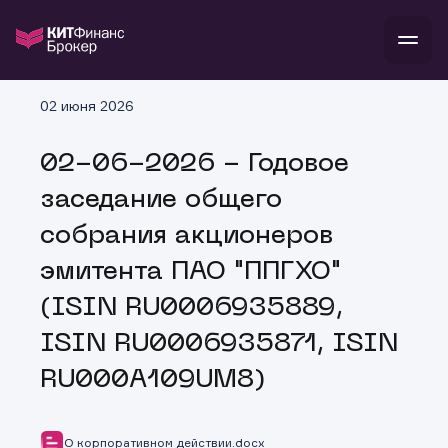
В
02 июня 2026
Войти
Стать клиентом
Л
02-06-2026 - Годовое
В
В
В
инвестиции
заседание общего
банкам и компаниям
о компании
собрания акционеров
поддержка
и
о 
п
тарифы
эмитента ПАО "ППГХО"
с 
н
и
г
к
т
(ISIN RU0006935889,
ан
ка
н
и
п
ба
ISIN RU0006935871, ISIN
м
у
во
до
р
RU000A109UM8)
о
д
О корпоративном действии.docx